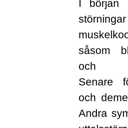
I början 
stör
muskelkoo
såsom bl
och bal
Senare fö
och deme
Andra sym