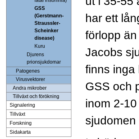
ut i 35-55
fatal insomnia)
GSS
har ett l
(Gerstmann-
Straussler-
Scheinker
förlopp än
disease)
Kuru
Jacobs sj
Djurens
prionsjukdomar
finns ing
Patogenes
Virusvektorer
GSS och p
Andra mikrober
Tillväxt och förökning
inom 2-10 å
Signalering
Tillväxt
sjudomen 
Forskning
Sidakarta