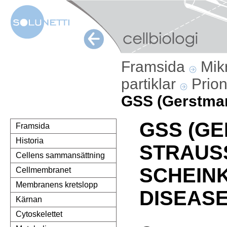
Framsida
Mik
partiklar
Prio
GSS (Gerstman
GSS (G
Framsida
Historia
STRAUS
Cellens sammansättning
SCHEIN
Cellmembranet
Membranens kretslopp
DISEASE
Kärnan
Cytoskelettet