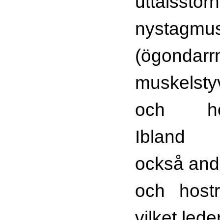
uttalsstörn
nystagmu
(ögondarrn
muskelsty
och hörs
Ibla
också and
och hostr
vilket leder