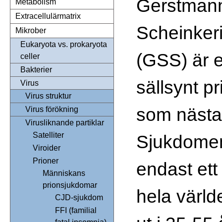
Gerstmann
Metabolism
Extracellulärmatrix
Scheinker
Mikrober
Eukaryota vs. prokaryota
(GSS) är 
celler
Bakterier
sällsynt p
Virus
Virus struktur
som nästan 
Virus förökning
Virusliknande partiklar
Satelliter
Sjukdomen 
Viroider
Prioner
endast ett 
Människans
prionsjukdomar
hela värld
CJD-sjukdom
FFI (familial