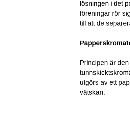
lösningen i det p
föreningar rör sig
till att de separe
Papperskromato
Principen är de
tunnskicktskroma
utgörs av ett pa
vätskan.