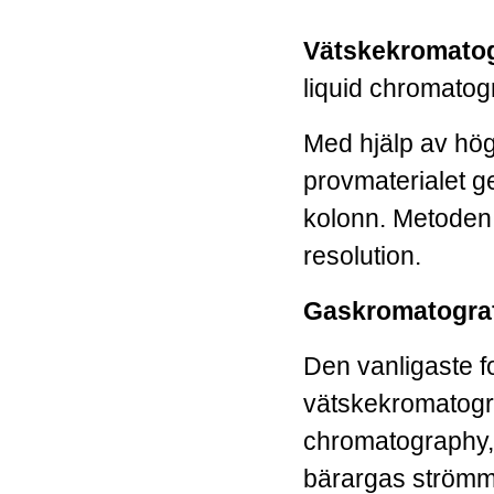
Vätskekromatog
liquid chromato
Med hjälp av hög
provmaterialet 
kolonn. Metoden
resolution.
Gaskromatograf
Den vanligaste f
vätskekromatogr
chromatography, 
bärargas strömm