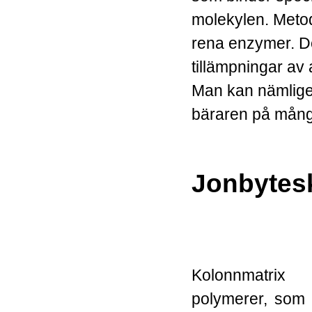
molekylen. Metod
rena enzymer. De
tillämpningar av 
Man kan nämligen
bäraren på många
Jonbytes
Kolonnmatrix
polymerer, som 