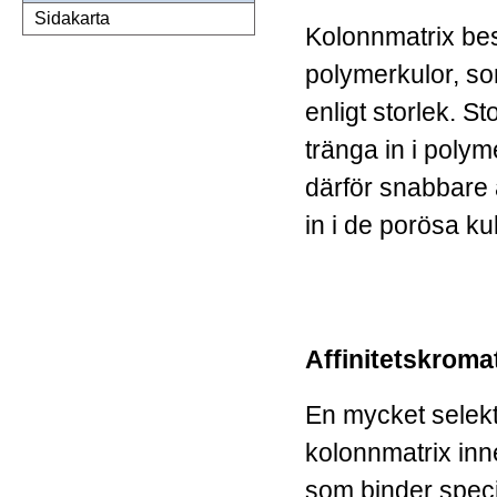
Sidakarta
Kolonnmatrix be
polymerkulor, s
enligt storlek. S
tränga in i polym
därför snabbare
in i de porösa ku
Affinitetskroma
En mycket selekt
kolonnmatrix inn
som binder specif