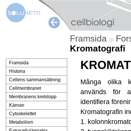
Framsida
For
Kromatografi
KROMAT
Framsida
Historia
Cellens sammansättning
Många olika k
Cellmembranet
används för a
Membranens kretslopp
identifiera föreni
Kärnan
Kromatografin ind
Cytoskelettet
1. kolonnkromat
Metabolism
Extracellulärmatrix