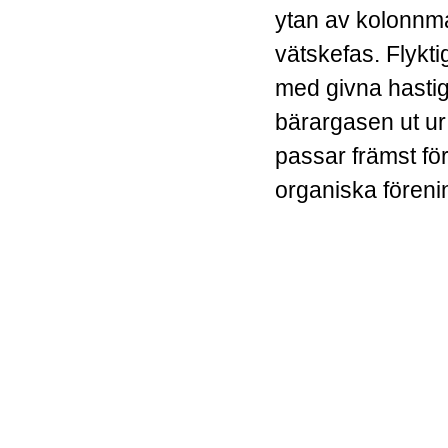
ytan av kolonnmat
vätskefas. Flykt
med givna hasti
bärargasen ut u
passar främst för
organiska föreni