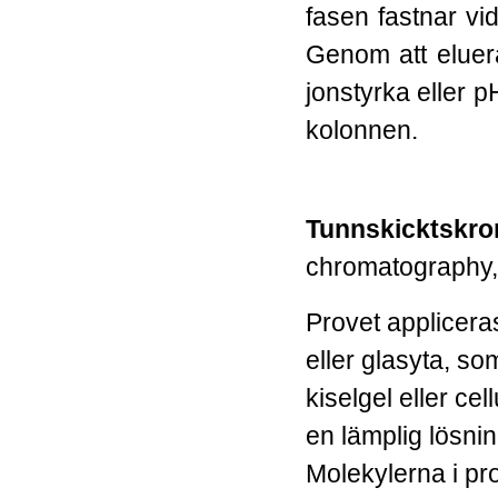
fasen fastnar vid
Genom att eluer
jonstyrka eller p
kolonnen.
Tunnskicktskro
chromatography
Provet applicera
eller glasyta, s
kiselgel eller ce
en lämplig lösnin
Molekylerna i pro