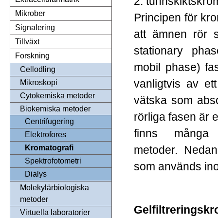
2. tunnskiktskro
Mikrober
Principen för kr
Signalering
att ämnen rör s
Tillväxt
stationary phas
Forskning
mobil phase) fa
Cellodling
vanligtvis av et
Mikroskopi
Cytokemiska metoder
vätska som abso
Biokemiska metoder
rörliga fasen är 
Centrifugering
finns många o
Elektrofores
metoder. Nedan
Kromatografi
Spektrofotometri
som används inom
Dialys
Molekylärbiologiska
metoder
Gelfiltreringsk
Virtuella laboratorier