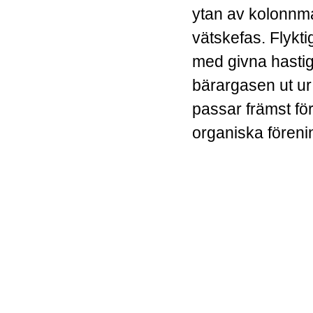
ytan av kolonnmat
vätskefas. Flykt
med givna hasti
bärargasen ut u
passar främst för
organiska föreni