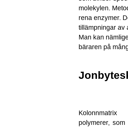
molekylen. Metod
rena enzymer. De
tillämpningar av 
Man kan nämligen
bäraren på många
Jonbytes
Kolonnmatrix
polymerer, som 