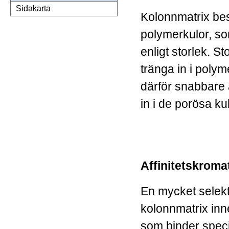
Sidakarta
Kolonnmatrix be
polymerkulor, s
enligt storlek. S
tränga in i polym
därför snabbare
in i de porösa ku
Affinitetskroma
En mycket selekt
kolonnmatrix inn
som binder specif