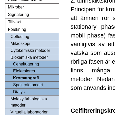
2. tunnskiktskro
Mikrober
Principen för kr
Signalering
att ämnen rör s
Tillväxt
stationary phas
Forskning
mobil phase) fa
Cellodling
vanligtvis av et
Mikroskopi
Cytokemiska metoder
vätska som abso
Biokemiska metoder
rörliga fasen är 
Centrifugering
finns många o
Elektrofores
metoder. Nedan
Kromatografi
Spektrofotometri
som används inom
Dialys
Molekylärbiologiska
metoder
Gelfiltreringsk
Virtuella laboratorier