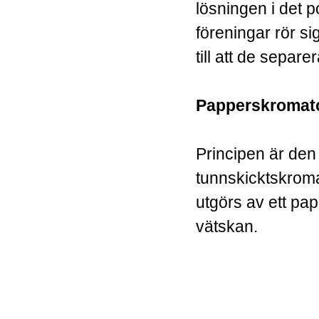
lösningen i det p
föreningar rör sig
till att de separe
Papperskromato
Principen är de
tunnskicktskroma
utgörs av ett pa
vätskan.