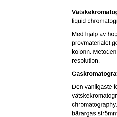
Vätskekromatog
liquid chromato
Med hjälp av hög
provmaterialet 
kolonn. Metoden
resolution.
Gaskromatograf
Den vanligaste f
vätskekromatogr
chromatography, 
bärargas strömm