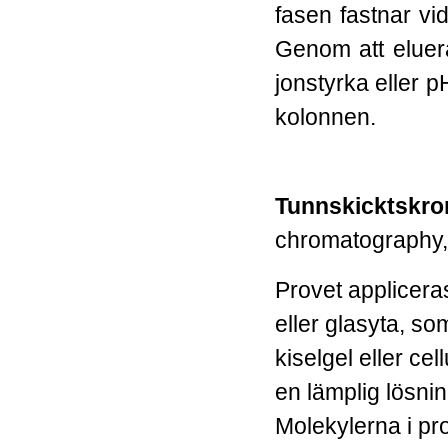
fasen fastnar vid
Genom att eluer
jonstyrka eller p
kolonnen.
Tunnskicktskro
chromatography
Provet applicera
eller glasyta, s
kiselgel eller ce
en lämplig lösnin
Molekylerna i pro