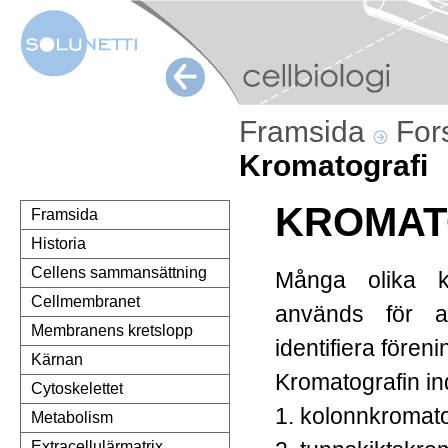
Framsida
For
Kromatografi
KROMAT
Framsida
Historia
Cellens sammansättning
Många olika k
Cellmembranet
används för a
Membranens kretslopp
identifiera föreni
Kärnan
Kromatografin ind
Cytoskelettet
1. kolonnkromat
Metabolism
Extracellulärmatrix