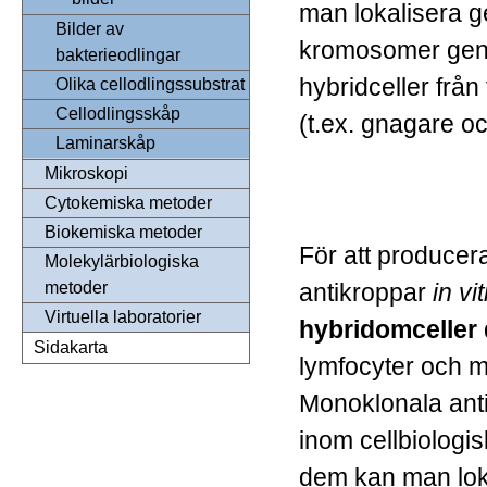
man lokalisera ge
Bilder av
kromosomer gen
bakterieodlingar
hybridceller från
Olika cellodlingssubstrat
Cellodlingsskåp
(t.ex. gnagare o
Laminarskåp
Mikroskopi
Cytokemiska metoder
Biokemiska metoder
För att produce
Molekylärbiologiska
antikroppar
in vi
metoder
Virtuella laboratorier
hybridomceller
Sidakarta
lymfocyter och m
Monoklonala ant
inom cellbiologis
dem kan man lok