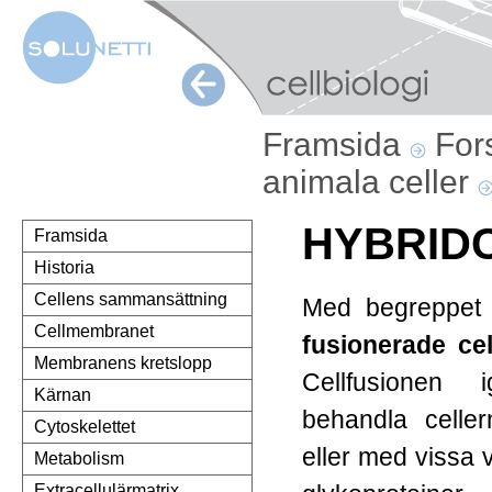
Framsida
For
animala celler
HYBRID
Framsida
Historia
Cellens sammansättning
Med begreppet
Cellmembranet
fusionerade cel
Membranens kretslopp
Cellfusionen 
Kärnan
behandla celler
Cytoskelettet
eller med vissa v
Metabolism
Extracellulärmatrix