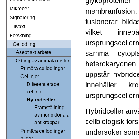
glykoprotei
Mikrober
membranfusion
Signalering
fusionerar bild
Tillväxt
vilket inn
Forskning
ursprungscell
Cellodling
samma cytopla
Aseptiskt arbete
Odling av animala celler
heterokar
Primära cellodlingar
uppstår hybridc
Cellinjer
innehåller k
Differentierade
cellinjer
ursprungsceller
Hybridceller
Framställning
Hybridceller anv
av monoklonala
cellbiologisk fo
antikroppar
undersöker somat
Primära cellodlingar,
bilder