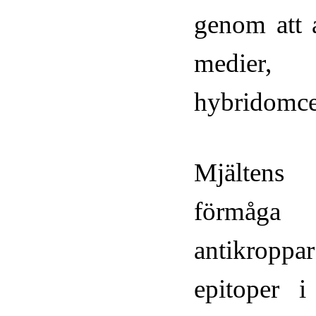
genom att 
medier,
hybridomcel
Mjältens 
förmåga 
antikrop
epitoper 