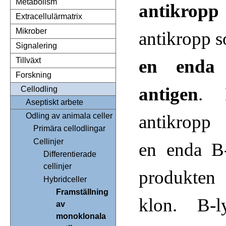
Metabolism
antikropp
Extracellulärmatrix
Mikrober
antikropp 
Signalering
en enda
Tillväxt
Forskning
antigen
. 
Cellodling
Aseptiskt arbete
antikropp
Odling av animala celler
Primära cellodlingar
Cellinjer
en enda B
Differentierade
cellinjer
produkten
Hybridceller
Framställning
klon. B-l
av
monoklonala