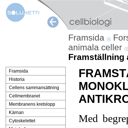
Framsida
For
animala celler
Framställning
FRAMST
Framsida
Historia
MONOK
Cellens sammansättning
ANTIKR
Cellmembranet
Membranens kretslopp
Kärnan
Med begre
Cytoskelettet