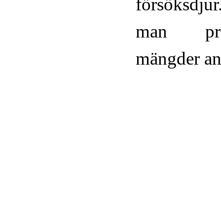
försöksdjur
man pro
mängder an