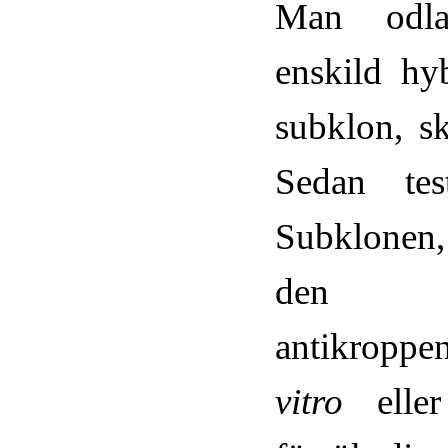
Man odla
enskild hyb
subklon, sk
Sedan tes
Subklonen
den 
antikroppe
vitro
eller