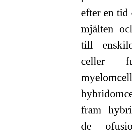
efter en ti
mjälten oc
till enski
celler f
myelomcelle
hybridomce
fram hybri
de ofusio