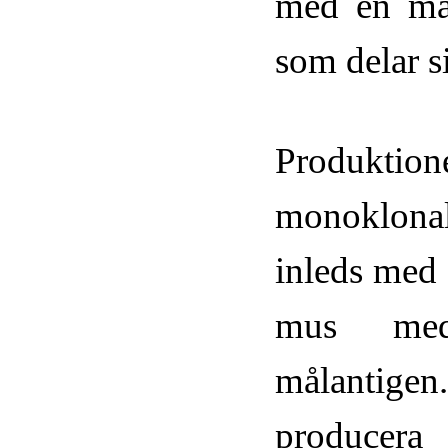
med en ma
som delar s
Produ
monoklona
inleds med 
mus me
målantigen
producera