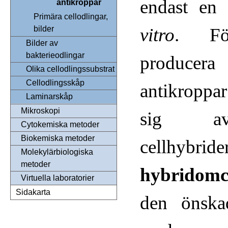
endast en
antikroppar
Primära cellodlingar,
vitro
. Fö
bilder
Bilder av
bakterieodlingar
producer
Olika cellodlingssubstrat
Cellodlingsskåp
antikropp
Laminarskåp
Mikroskopi
sig av
Cytokemiska metoder
Biokemiska metoder
cellhybr
Molekylärbiologiska
metoder
hybridomce
Virtuella laboratorier
Sidakarta
den önska