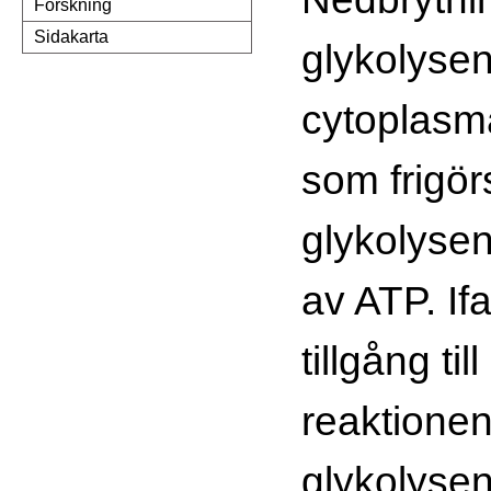
Forskning
Sidakarta
glykolysen
cytoplasm
som frigör
glykolysen
av ATP. Ifa
tillgång til
reaktionen
glykolysen.