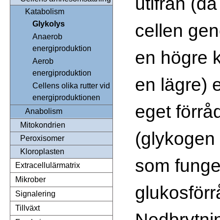
utifrån (då 
Katabolism
Glykolys
cellen ge
Anaerob
energiproduktion
en högre k
Aerob
energiproduktion
en lägre) el
Cellens olika rutter vid
energiproduktionen
eget förrå
Anabolism
Mitokondrien
(glykogen 
Peroxisomer
Kloroplasten
som funge
Extracellulärmatrix
Mikrober
glukosförr
Signalering
Tillväxt
Nedbrytni