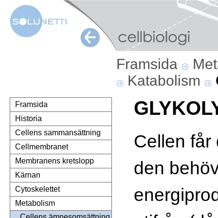
Framsida
Met
Katabolism
GLYKOL
Framsida
Historia
Cellens sammansättning
Cellen får
Cellmembranet
Membranens kretslopp
den behöve
Kärnan
energiprod
Cytoskelettet
Metabolism
Cellens ämnesomsättning