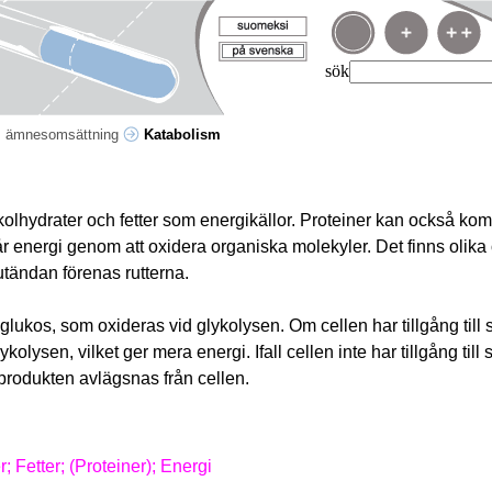
sök
s ämnesomsättning
Katabolism
olhydrater och fetter som energikällor. Proteiner kan också ko
år energi genom att oxidera organiska molekyler. Det finns olika 
lutändan förenas rutterna.
l glukos, som oxideras vid glykolysen. Om cellen har tillgång till s
kolysen, vilket ger mera energi. Ifall cellen inte har tillgång till
tprodukten avlägsnas från cellen.
r; Fetter; (Proteiner); Energi