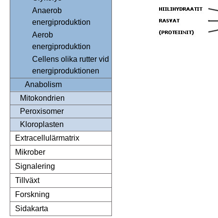
Anaerob
energiproduktion
Aerob
energiproduktion
Cellens olika rutter vid
energiproduktionen
Anabolism
Mitokondrien
Peroxisomer
Kloroplasten
Extracellulärmatrix
Mikrober
Signalering
Tillväxt
Forskning
Sidakarta