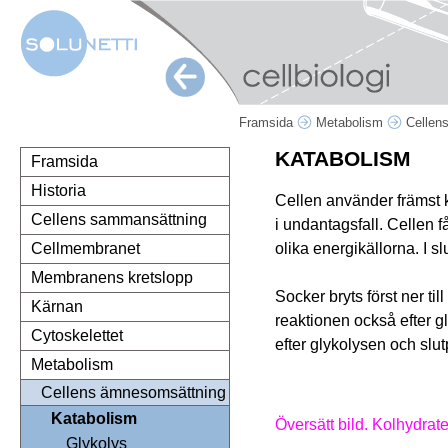
Framsida
Metabolism
Cellen
KATABOLISM
Framsida
Historia
Cellen använder främst k
Cellens sammansättning
i undantagsfall. Cellen f
olika energikällorna. I s
Cellmembranet
Membranens kretslopp
Socker bryts först ner til
Kärnan
reaktionen också efter gly
Cytoskelettet
efter glykolysen och slu
Metabolism
Cellens ämnesomsättning
Katabolism
Översätt bild. Kolhydrate
Glykolys