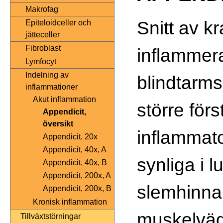
Makrofag
Snitt av kra
Epiteloidceller och
jätteceller
Fibroblast
inflammer
Lymfocyt
Indelning av
blindtarm
inflammationer
Akut inflammation
större förs
Appendicit,
översikt
inflammato
Appendicit, 20x
Appendicit, 40x, A
synliga i l
Appendicit, 40x, B
Appendicit, 200x, A
slemhinna
Appendicit, 200x, B
Kronisk inflammation
muskelvä
Tillväxtstörningar