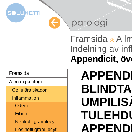
Framsida
All
Indelning av i
Appendicit, öv
APPENDI
Framsida
Allmän patologi
BLINDT
Cellulära skador
Inflammation
UMPILI
Ödem
TULEHD
Fibrin
Neutrofil granulocyt
APPENDI
Eosinofil granulocyt