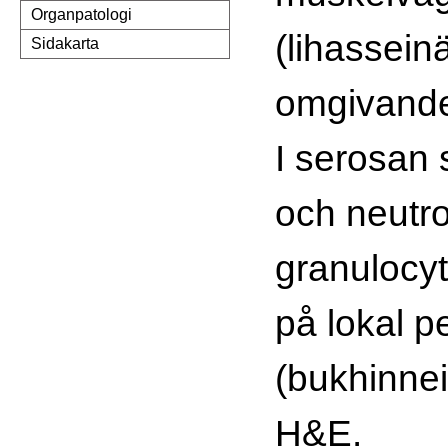
Organpatologi
(lihassein
Sidakarta
omgivande
I serosan 
och neutro
granulocyte
på lokal pe
(bukhinne
H&E.