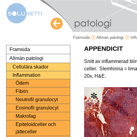
Framsida
Allmän patologi
Inf
APPENDICIT
Framsida
Allmän patologi
Snitt av inflammerad bli
Cellulära skador
celler. Slemhinna = lim
Inflammation
20x, H&E.
Ödem
Fibrin
Neutrofil granulocyt
Eosinofil granulocyt
Makrofag
Epiteloidceller och
jätteceller