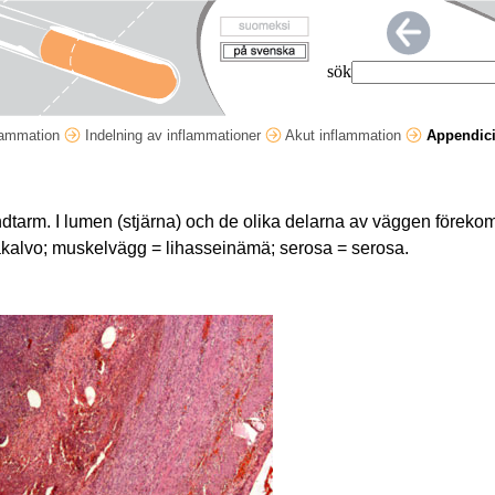
sök
lammation
Indelning av inflammationer
Akut inflammation
Appendici
ndtarm. I lumen (stjärna) och de olika delarna av väggen förek
akalvo; muskelvägg = lihasseinämä; serosa = serosa.