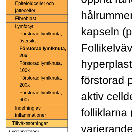
Epiteloidceller och
jätteceller
hålrummen
Fibroblast
Lymfocyt
kapseln (p
Förstorad lymfknuta,
översikt
Follikelvä
Förstorad lymfknuta,
20x
hyperplast
Förstorad lymfknuta,
100x
förstorad 
Förstorad lymfknuta,
200x
aktiv cell
Förstorad lymfknuta,
600x
Indelning av
folliklarna
inflammationer
Tillväxtstörningar
varierande
Organpatologi