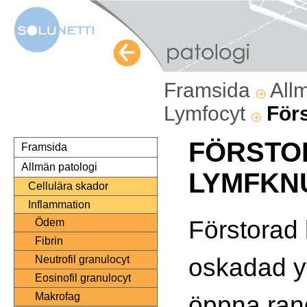
Framsida
All
Lymfocyt
För
FÖRSTO
Framsida
Allmän patologi
LYMFKN
Cellulära skador
Inflammation
Förstorad
Ödem
Fibrin
oskadad yt
Neutrofil granulocyt
Eosinofil granulocyt
öppna ran
Makrofag