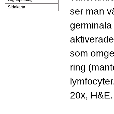
Sidakarta
ser man v
germinala
aktiverade
som omges
ring (man
lymfocyte
20x, H&E.