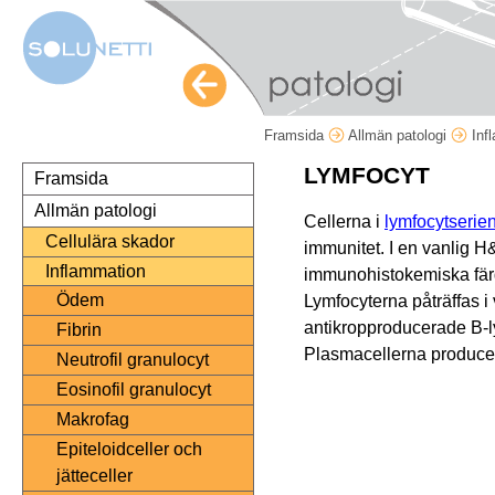
Framsida
Allmän patologi
Inf
LYMFOCYT
Framsida
Allmän patologi
Cellerna i
lymfocytserie
Cellulära skador
immunitet. I en vanlig H
Inflammation
immunohistokemiska färgn
Ödem
Lymfocyterna påträffas i
antikropproducerade B-l
Fibrin
Plasmacellerna produce
Neutrofil granulocyt
Eosinofil granulocyt
Makrofag
Epiteloidceller och
jätteceller