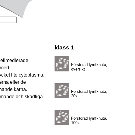
klass 1
 cellmedierade
Förstorad lymfknuta,
n med
översikt
cket lite cytoplasma.
erna eller de
knande kärna.
Förstorad lymfknuta,
20x
mmande och skadliga.
Förstorad lymfknuta,
100x