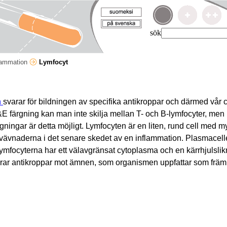
sök
lammation
Lymfocyt
n
svarar för bildningen av specifika antikroppar och därmed vår
&E färgning kan man inte skilja mellan T- och B-lymfocyter, me
ingar är detta möjligt. Lymfocyten är en liten, rund cell med my
 vävnaderna i det senare skedet av en inflammation. Plasmacell
ymfocyterna har ett välavgränsat cytoplasma och en kärrhjulsli
rar antikroppar mot ämnen, som organismen uppfattar som frä