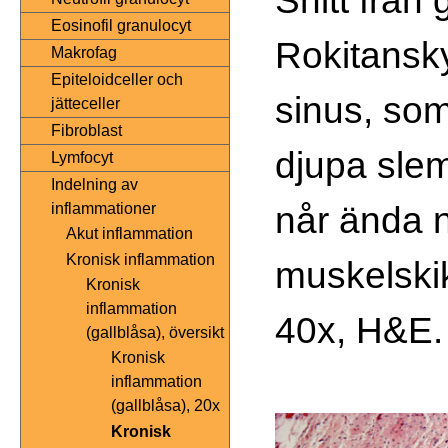
Eosinofil granulocyt
Rokitansk
Makrofag
Epiteloidceller och
sinus, som
jätteceller
Fibroblast
djupa sle
Lymfocyt
Indelning av
når ända ne
inflammationer
Akut inflammation
Kronisk inflammation
muskelskik
Kronisk
inflammation
40x, H&E.
(gallblåsa), översikt
Kronisk
inflammation
(gallblåsa), 20x
Kronisk