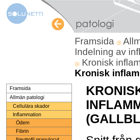
Framsida
All
Indelning av i
Kronisk inflam
Kronisk inflam
KRONIS
Framsida
Allmän patologi
INFLAM
Cellulära skador
Inflammation
(GALLB
Ödem
Fibrin
Snitt från
Neutrofil granulocyt