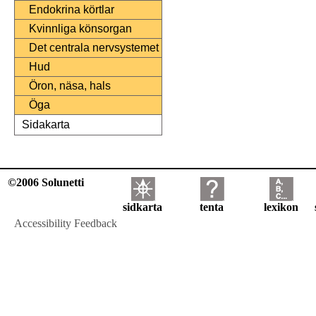
Endokrina körtlar
Kvinnliga könsorgan
Det centrala nervsystemet
Hud
Öron, näsa, hals
Öga
Sidakarta
©2006 Solunetti
sidkarta
tenta
lexikon
Accessibility Feedback