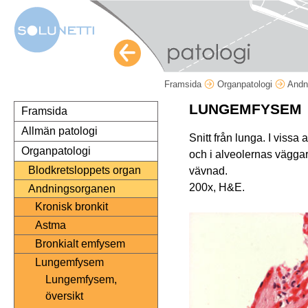
Framsida
Organpatologi
Andn
LUNGEMFYSEM
Framsida
Allmän patologi
Snitt från lunga. I vissa
Organpatologi
och i alveolernas vägga
Blodkretsloppets organ
vävnad.
200x, H&E.
Andningsorganen
Kronisk bronkit
Astma
Bronkialt emfysem
Lungemfysem
Lungemfysem,
översikt