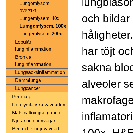
lungblåsorn
Lungemfysem,
översikt
och bildar 
Lungemfysem, 40x
Lumgemfysem, 100x
håligheter
Lungemfysem, 200x
Lobulär
har töjt o
lunginflammation
Bronkial
sakna blod
lunginflammation
Lungsäcksinflammation
alveoler s
Dammlunga
Lungcancer
makrofage
Benmärg
Den lymfatiska vävnaden
inflamator
Matsmältningsorganen
Njurar och urinvägar
Ben och stödjevävnad
100x, H&E