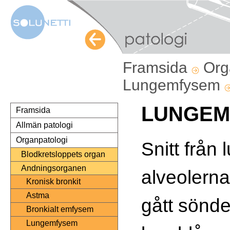
Framsida
Org
Lungemfysem
LUNGEM
Framsida
Allmän patologi
Organpatologi
Snitt från 
Blodkretsloppets organ
Andningsorganen
alveolern
Kronisk bronkit
Astma
gått sönde
Bronkialt emfysem
Lungemfysem