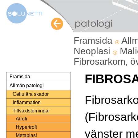
Framsida
All
Neoplasi
Mali
Fibrosarkom, ö
FIBROS
Framsida
Allmän patologi
Cellulära skador
Fibrosark
Inflammation
Tillväxtstörningar
(Fibrosark
Atrofi
Hypertrofi
vänster m
Metaplasi