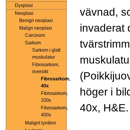
Dysplasi
vävnad, s
Neoplasi
Benign neoplasi
invaderat
Malign neoplasi
Carcinom
tvärstrimm
Sarkom
Sarkom i glatt
muskulatu
muskulatur
Fibrosarkom,
översikt
(Poikkijuov
Fibrosarkom,
40x
höger i bil
Fibrosarkom,
100x
40x, H&E.
Fibrosarkom,
400x
Malignt lymfom