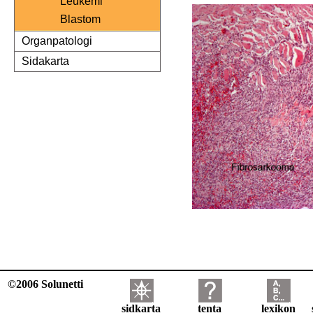
Leukemi
Blastom
Organpatologi
Sidakarta
©2006 Solunetti
sidkarta
tenta
lexikon