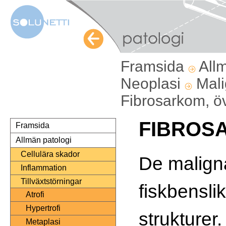
Framsida
All
Neoplasi
Mali
Fibrosarkom, ö
FIBROS
Framsida
Allmän patologi
Cellulära skador
De maligna
Inflammation
Tillväxtstörningar
fiskbensl
Atrofi
Hypertrofi
strukturer
Metaplasi