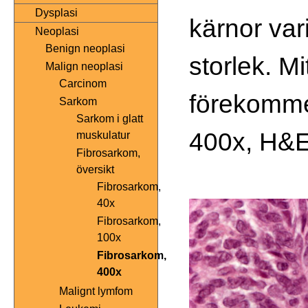
Dysplasi
kärnor var
Neoplasi
Benign neoplasi
storlek. M
Malign neoplasi
Carcinom
förekommer
Sarkom
Sarkom i glatt
400x, H&E
muskulatur
Fibrosarkom,
översikt
Fibrosarkom,
40x
Fibrosarkom,
100x
Fibrosarkom,
400x
Malignt lymfom