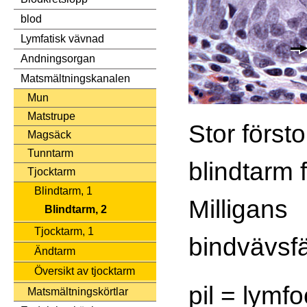
blod
Lymfatisk vävnad
Andningsorgan
Matsmältningskanalen
Mun
Matstrupe
Stor försto
Magsäck
Tunntarm
blindtarm 
Tjocktarm
Blindtarm, 1
Milligans
Blindtarm, 2
Tjocktarm, 1
bindvävsfä
Ändtarm
Översikt av tjocktarm
pil = lymfo
Matsmältningskörtlar