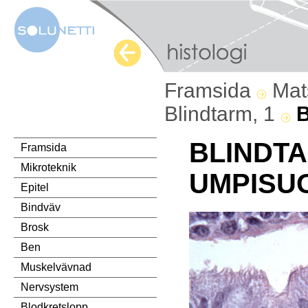
Framsida
Mat
Blindtarm, 1
B
BLINDTA
Framsida
Mikroteknik
UMPISUO
Epitel
Bindväv
Brosk
Ben
Muskelvävnad
Nervsystem
Blodkretslopp