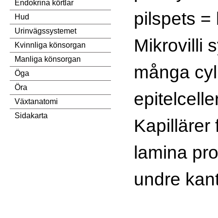
Endokrina körtlar
pilspets =
Hud
Urinvägssystemet
Mikrovilli
Kvinnliga könsorgan
Manliga könsorgan
många cyl
Öga
Öra
epitelceller
Växtanatomi
Sidakarta
Kapillärer 
lamina pro
undre kant