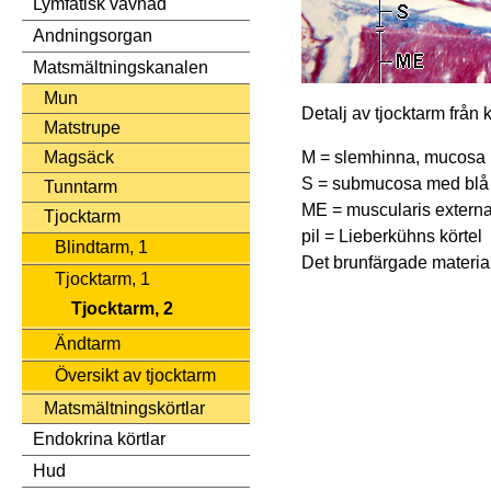
Lymfatisk vävnad
Andningsorgan
Matsmältningskanalen
Mun
Detalj av tjocktarm från 
Matstrupe
M = slemhinna, mucosa
Magsäck
S = submucosa med blå 
Tunntarm
ME = muscularis extern
Tjocktarm
pil = Lieberkühns körtel
Blindtarm, 1
Det brunfärgade materiale
Tjocktarm, 1
Tjocktarm, 2
Ändtarm
Översikt av tjocktarm
Matsmältningskörtlar
Endokrina körtlar
Hud