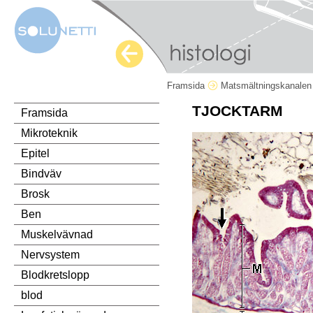
Framsida
Matsmältningskanale
TJOCKTARM
Framsida
Mikroteknik
Epitel
Bindväv
Brosk
Ben
Muskelvävnad
Nervsystem
Blodkretslopp
blod