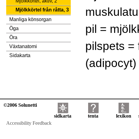
Mjölkkörtel, aktiv, 2
muskulatu
Mjölkkörtel från råtta, 3
Manliga könsorgan
pil = mjöl
Öga
Öra
pilspets = 
Växtanatomi
Sidakarta
(adipocyt)
©2006 Solunetti
sidkarta
tenta
lexikon
Accessibility Feedback