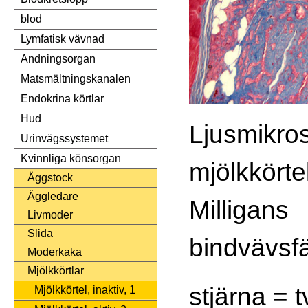
blod
Lymfatisk vävnad
Andningsorgan
Matsmältningskanalen
Endokrina körtlar
Hud
Ljusmikros
Urinvägssystemet
Kvinnliga könsorgan
mjölkkörtel
Äggstock
Äggledare
Milligans
Livmoder
Slida
bindvävsfä
Moderkaka
Mjölkkörtlar
stjärna = 
Mjölkkörtel, inaktiv, 1