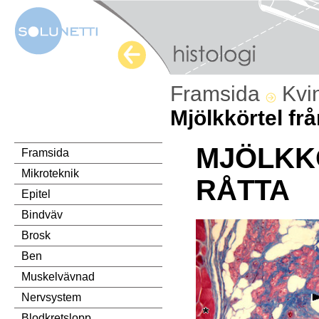
Framsida
Kvi
Mjölkkörtel frå
MJÖLKK
Framsida
Mikroteknik
RÅTTA
Epitel
Bindväv
Brosk
Ben
Muskelvävnad
Nervsystem
Blodkretslopp