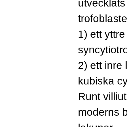
utvecklats
trofoblast
1) ett yttr
syncytiotr
2) ett inre
kubiska cy
Runt villiu
moderns bl