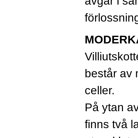
avgår i s
förlossnin
MODERK
Villiutskot
består av
celler.
På ytan av 
finns två l