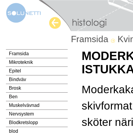
Framsida
Kvi
MODERK
Framsida
Mikroteknik
ISTUKKA
Epitel
Bindväv
Moderkaka
Brosk
Ben
skivforma
Muskelvävnad
Nervsystem
sköter när
Blodkretslopp
blod