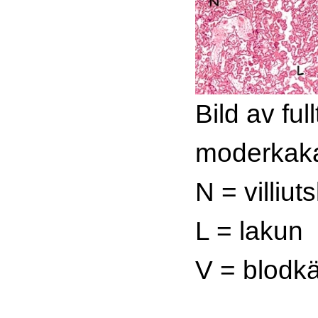
Bild av ful
moderkaka
N = villiuts
L = lakun
V = blodkä