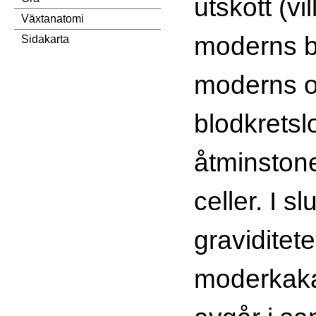
utskott (vi
Växtanatomi
moderns b
Sidakarta
moderns o
blodkretsl
åtminstone
celler. I sl
graviditet
moderkak