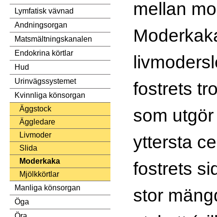
mellan mor
Lymfatisk vävnad
Andningsorgan
Moderkaka
Matsmältningskanalen
Endokrina körtlar
livmoders
Hud
Urinvägssystemet
fostrets tr
Kvinnliga könsorgan
Äggstock
som utgör
Äggledare
Livmoder
yttersta ce
Slida
Moderkaka
fostrets s
Mjölkkörtlar
Manliga könsorgan
stor mängd
Öga
Öra