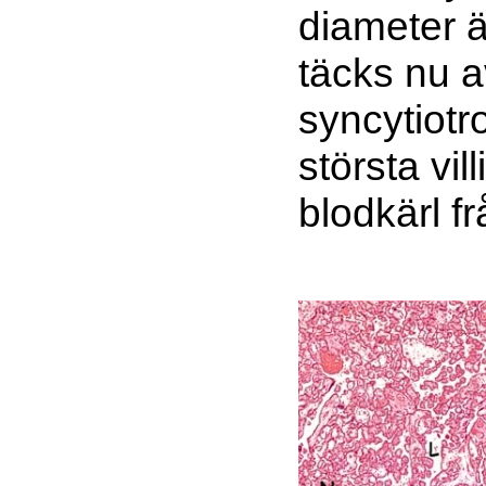
diameter ä
täcks nu av
syncytiotro
största vil
blodkärl fr