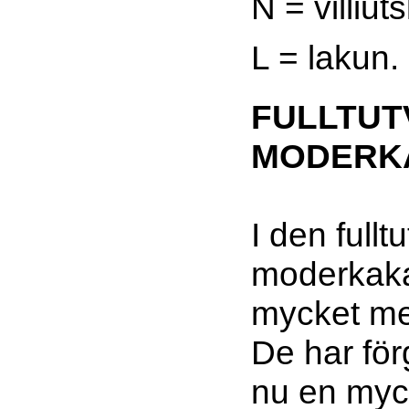
N = villiuts
L = lakun.
FULLTU
MODERK
I den fullt
moderkaka
mycket mer
De har för
nu en myc