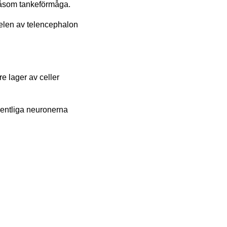
 såsom tankeförmåga.
delen av telencephalon
re lager av celler
gentliga neuronerna