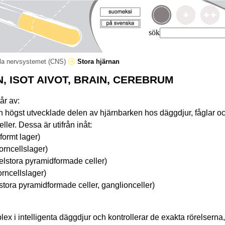
sök
la nervsystemet (CNS)
Stora hjärnan
 ISOT AIVOT, BRAIN, CEREBRUM
år av:
 högst utvecklade delen av hjärnbarken hos däggdjur, fåglar oc
ler. Dessa är utifrån inåt:
iformt lager)
korncellslager)
elstora pyramidformade celler)
orncellslager)
(stora pyramidformade celler, ganglionceller)
x i intelligenta däggdjur och kontrollerar de exakta rörelserna,