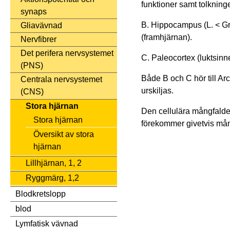
funktioner samt tolknin
synaps
B. Hippocampus (L. < G
Gliavävnad
(framhjärnan).
Nervfibrer
Det perifera nervsystemet
C. Paleocortex (luktsinn
(PNS)
Både B och C hör till Arc
Centrala nervsystemet
urskiljas.
(CNS)
Stora hjärnan
Den cellulära mångfalden
Stora hjärnan
förekommer givetvis mång
Översikt av stora
hjärnan
Lillhjärnan, 1, 2
Ryggmärg, 1,2
Blodkretslopp
blod
Lymfatisk vävnad