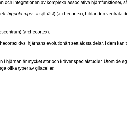
gen och integrationen av komplexa associativa hjärnfunktioner,
rek.
hippokampos
= sjöhäst) (archecortex), bildar den ventrala 
escentrum) (archecortex).
hecortex dvs. hjärnans evolutionärt sett äldsta delar. I dem kan t
 i hjärnan är mycket stor och kräver specialstudier. Utom de e
a olika typer av gliaceller.