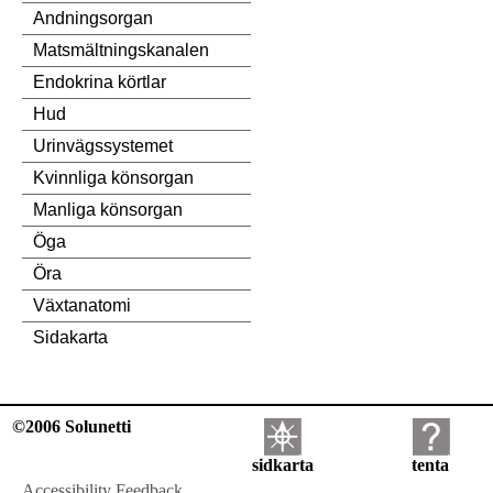
Andningsorgan
Matsmältningskanalen
Endokrina körtlar
Hud
Urinvägssystemet
Kvinnliga könsorgan
Manliga könsorgan
Öga
Öra
Växtanatomi
Sidakarta
©2006 Solunetti
sidkarta
tenta
Accessibility Feedback