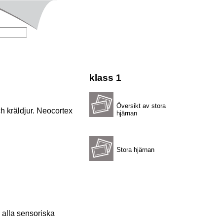
klass 1
Översikt av stora
h kräldjur. Neocortex
hjärnan
Stora hjärnan
 alla sensoriska