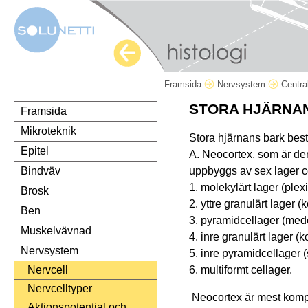
Framsida
Nervsystem
Centra
STORA HJÄRNAN,
Framsida
Mikroteknik
Stora hjärnans bark best
Epitel
A. Neocortex, som är den
uppbyggs av sex lager cel
Bindväv
1. molekylärt lager (plex
Brosk
2. yttre granulärt lager (
Ben
3. pyramidcellager (med
Muskelvävnad
4. inre granulärt lager (k
Nervsystem
5. inre pyramidcellager 
6. multiformt cellager.
Nervcell
Nervcelltyper
Neocortex är mest komple
Aktionspotential och