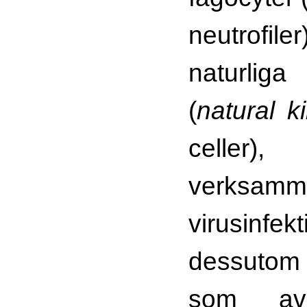
neutrof
naturliga
(
natural ki
celle
verks
virusinf
dessutom
som a