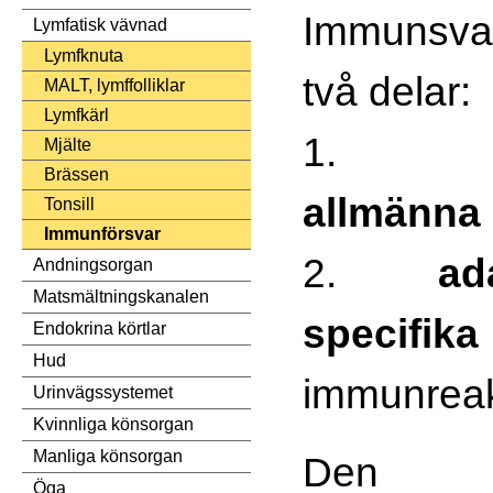
Immunsvar
Lymfatisk vävnad
Lymfknuta
två delar:
MALT, lymffolliklar
Lymfkärl
1.
Mjälte
Brässen
allmänna
Tonsill
Immunförsvar
2.
ad
Andningsorgan
Matsmältningskanalen
specifika
Endokrina körtlar
Hud
immunreak
Urinvägssystemet
Kvinnliga könsorgan
Manliga könsorgan
D
Öga