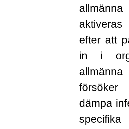
allmänn
aktiveras
efter att 
in i or
allmänn
försöker 
dämpa infe
specifik