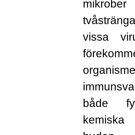
mikrobe
tvåsträ
vissa vi
förekom
organisme
immunsv
både fy
kemiska