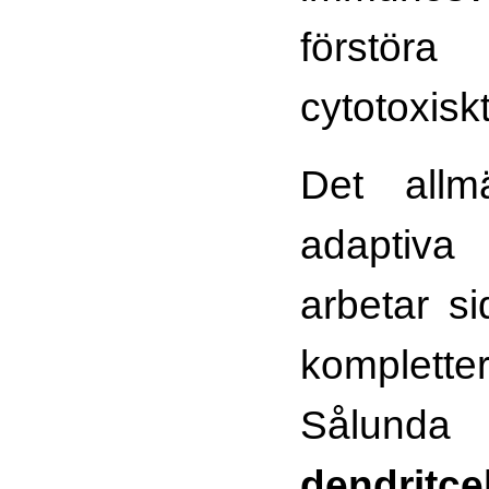
förstör
cytotoxiskt
Det all
adaptiv
arbetar s
komplett
Sålund
dendritce