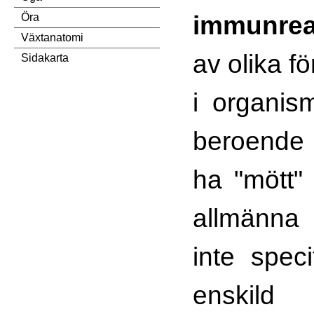
immunrea
Öra
Växtanatomi
av olika f
Sidakarta
i organis
beroende 
ha "mött"
allmänna 
inte speci
enskild