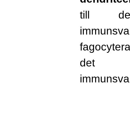
till d
immunsv
fagocyte
det 
immunsvar