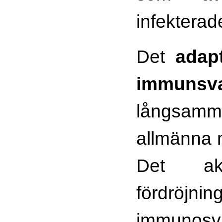
infekterad
Det
adapt
immunsva
långsam
allmänna m
Det ak
fördröjni
immun