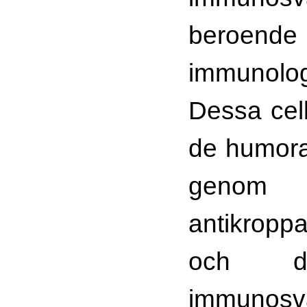
beroende 
immunolo
Dessa cell
de humora
genom
antikropp
och de
immunosv