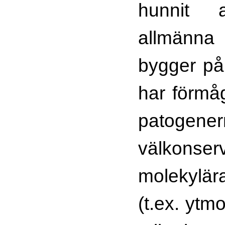
hunnit a
allmänn
bygger på
har förmåg
patogener
välkonser
molekylä
(t.ex. ytm