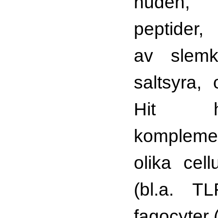
huden, a
peptider,
av slemk
saltsyra,
Hit h
komplemen
olika cell
(bl.a. 
fagocyter