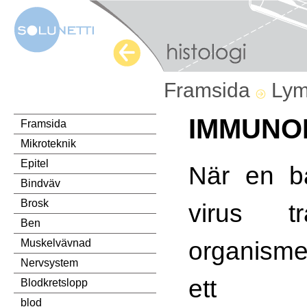
Framsida
Lym
IMMUNO
Framsida
Mikroteknik
Epitel
När en ba
Bindväv
Brosk
virus t
Ben
organisme
Muskelvävnad
Nervsystem
ett i
Blodkretslopp
blod