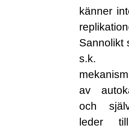
känner inte
replikati
Sannolikt
s.k. ru
mekanis
av autoka
och själv
leder t