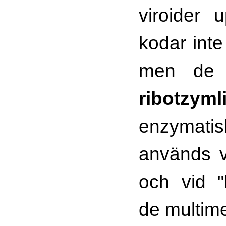
viroider u
kodar inte
men de 
ribotzyml
enzymatis
används v
och vid "
de multime