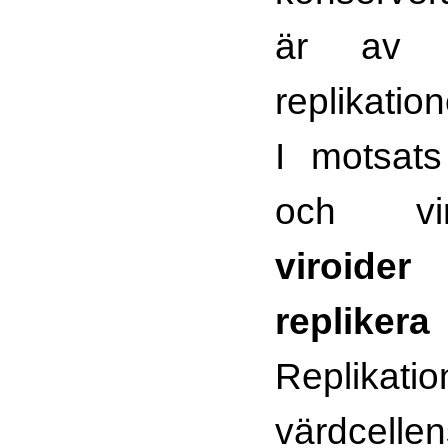
är av b
replikatio
I motsats t
och vir
viroide
repliker
Replikati
värdcell