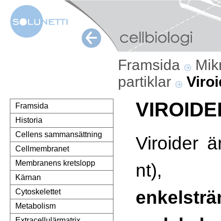
Framsida
Mik
partiklar
Viroi
VIROIDE
Framsida
Historia
Cellens sammansättning
Viroider 
Cellmembranet
Membranens kretslopp
nt), 
Kärnan
enkelst
Cytoskelettet
Metabolism
Extracellulärmatrix