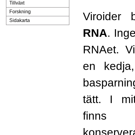
Tillväxt
Forskning
Viroider
Sidakarta
RNA
. Ing
RNAet. Vi
en kedja
basparnin
tätt. I m
finns
konserver