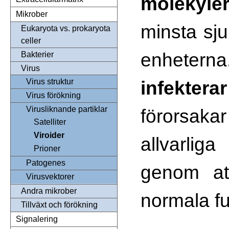
molekyle
Mikrober
minsta sj
Eukaryota vs. prokaryota
celler
enheter
Bakterier
Virus
infekterar
Virus struktur
Virus förökning
Virusliknande partiklar
förors
Satelliter
Viroider
allvarlig
Prioner
Patogenes
genom att
Virusvektorer
Andra mikrober
normala fu
Tillväxt och förökning
Signalering