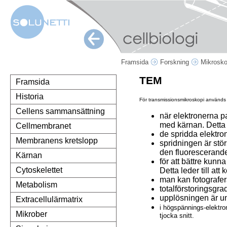
Framsida
Forskning
Mikrosk
TEM
Framsida
Historia
För transmissionsmikroskopi används 
Cellens sammansättning
när elektronerna p
med kärnan. Detta le
Cellmembranet
de spridda elektro
Membranens kretslopp
spridningen är stö
den fluoresceran
Kärnan
för att bättre kunn
Cytoskelettet
Detta leder till att 
man kan fotografe
Metabolism
totalförstoringsgra
upplösningen är un
Extracellulärmatrix
i högspännings-elektro
Mikrober
tjocka snitt.