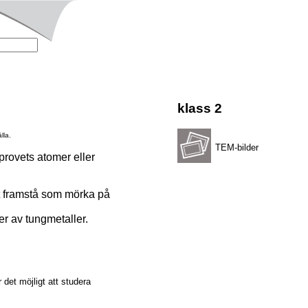
klass 2
lla.
TEM-bilder
provets atomer eller
tt framstå som mörka på
ter av tungmetaller.
det möjligt att studera