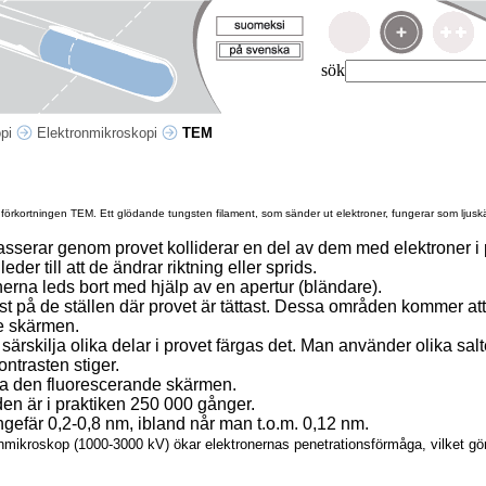
sök
opi
Elektronmikroskopi
TEM
förkortningen TEM. Ett glödande tungsten filament, som sänder ut elektroner, fungerar som ljuskä
asserar genom provet kolliderar en del av dem med elektroner i 
der till att de ändrar riktning eller sprids.
nerna leds bort med hjälp av en apertur (bländare).
rst på de ställen där provet är tättast. Dessa områden kommer a
de skärmen.
a särskilja olika delar i provet färgas det. Man använder olika sal
kontrasten stiger.
ra den fluorescerande skärmen.
den är i praktiken 250 000 gånger.
gefär 0,2-0,8 nm, ibland når man t.o.m. 0,12 nm.
nmikroskop (1000-3000 kV) ökar elektronernas penetrationsförmåga, vilket gör 