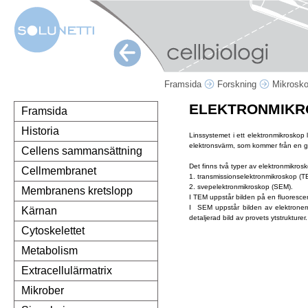
Framsida
Forskning
Mikrosk
ELEKTRONMIKR
Framsida
Historia
Linssystemet i ett elektronmikroskop 
elektronsvärm, som kommer från en glö
Cellens sammansättning
Det finns två typer av elektronmikros
Cellmembranet
1. transmissionselektronmikroskop (T
2. svepelektronmikroskop (SEM).
Membranens kretslopp
I TEM uppstår bilden på en fluoresce
I SEM uppstår bilden av elektronern
Kärnan
detaljerad bild av provets ytstrukturer.
Cytoskelettet
Metabolism
Extracellulärmatrix
Mikrober