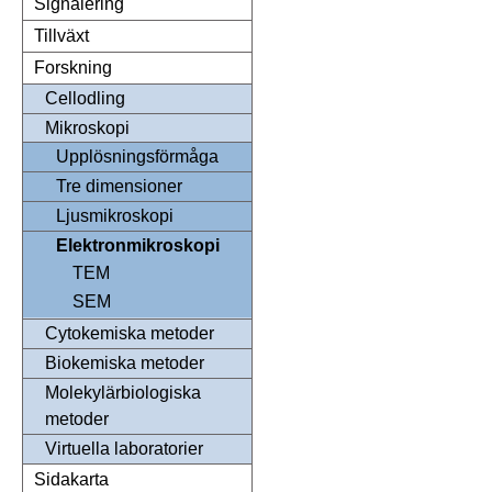
Signalering
Tillväxt
Forskning
Cellodling
Mikroskopi
Upplösningsförmåga
Tre dimensioner
Ljusmikroskopi
Elektronmikroskopi
TEM
SEM
Cytokemiska metoder
Biokemiska metoder
Molekylärbiologiska
metoder
Virtuella laboratorier
Sidakarta