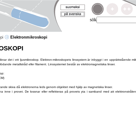
sök
opi
Elektronmikroskopi
OSKOPI
liknar det i ett ljusmikroskop. Elektron-mikroskopets linssystem är inbyggt i en upprättstående mi
dande metallstråd eller filament. Linssystemet består av elektromagnetiska linser.
kop:
EM)
rande skiva då elektronerna leds genom objektet med hjälp av magnetiska linser.
a inne i provet. De lossnar eller reflekteras på provets yta i samband med att elektronstrål