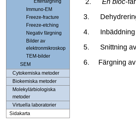
2.
En bloc-
fä
Efterfärgning
Immuno-EM
3.
Dehydreri
Freeze-fracture
Freeze-etching
4.
Inbäddning
Negativ färgning
Bilder av
5.
Snittning a
elektronmikroskop
TEM-bilder
6.
Färgning av
SEM
Cytokemiska metoder
Biokemiska metoder
Molekylärbiologiska
metoder
Virtuella laboratorier
Sidakarta