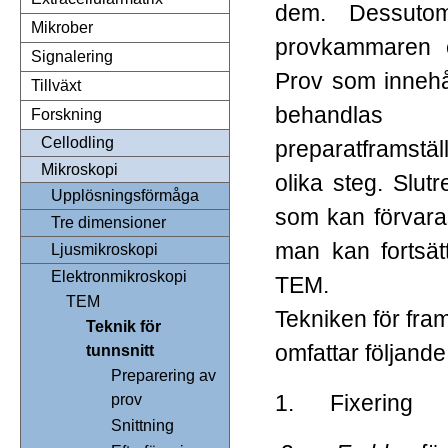
dem. Dessutom
Mikrober
provkammaren e
Signalering
Prov som innehå
Tillväxt
behandlas
Forskning
Cellodling
preparatframstä
Mikroskopi
olika steg. Slutr
Upplösningsförmåga
som kan förvaras 
Tre dimensioner
man kan fortsätta
Ljusmikroskopi
Elektronmikroskopi
TEM.
TEM
Tekniken för fram
Teknik för
omfattar följande
tunnsnitt
Preparering av
1.
Fixering
prov
Snittning