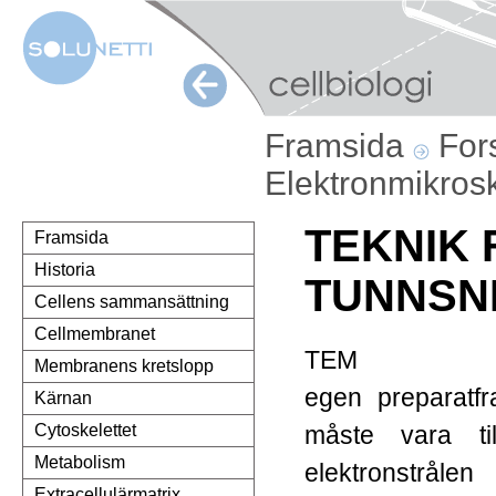
Framsida
For
Elektronmikros
TEKNIK 
Framsida
Historia
TUNNSN
Cellens sammansättning
Cellmembranet
TEM k
Membranens kretslopp
egen preparatfra
Kärnan
måste vara til
Cytoskelettet
Metabolism
elektronstråle
Extracellulärmatrix