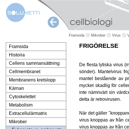
Framsida
Mikrober
Virus
FRIGÖRELSE
Framsida
Historia
Cellens sammansättning
De flesta lytiska virus (
sönder). Mantelvirus fr
Cellmembranet
mantel bestående av pro
Membranens kretslopp
mycket skadlig för celle
Kärnan
inte nämnvärt sin värdce
Cytoskelettet
detta är retrovirusen.
Metabolism
När det gäller "knoppand
Extracellulärmatrix
virus knoppas av från 
Mikrober
virus knoppas av från c