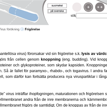
sök
Virus förökning
Frigörelse
mantellösa virus) förorsakar vid sin frigörelse s.k.
lysis av värd
igörs från cellen genom
knoppning
(eng. budding). Vid knopp
teiner och glykoproteiner, som skydar kapsiden. Knoppningen
n. Så är fallet för paramyxo-, rhabdo-, och togavirus. I andra 
ll, som därför kan fortsätta producera nya viruspartiklar i lång
e" virus inträffar ihopfogningen, maturationen och frigörelsen s
cellmembranet andra från de inre membranerna och kärnmembra
ellmembranet frigörs de samtidigt. Om de knoppas av från de i