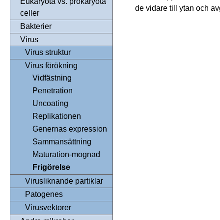
Eukaryota vs. prokaryota
de vidare till ytan och
celler
Bakterier
Virus
Virus struktur
Virus förökning
Vidfästning
Penetration
Uncoating
Replikationen
Genernas expression
Sammansättning
Maturation-mognad
Frigörelse
Virusliknande partiklar
Patogenes
Virusvektorer