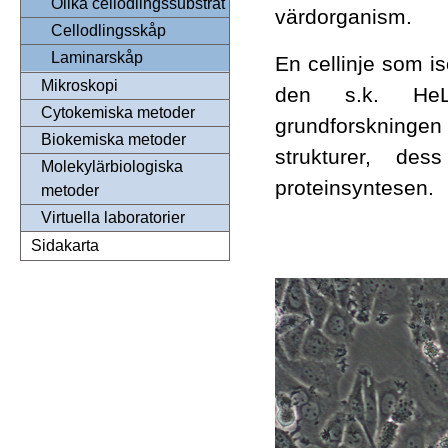
Olika cellodlingssubstrat
värdorganism.
Cellodlingsskåp
Laminarskåp
En cellinje som i
Mikroskopi
den s.k. He
Cytokemiska metoder
grundforskninge
Biokemiska metoder
strukturer, d
Molekylärbiologiska
proteinsyntesen.
metoder
Virtuella laboratorier
Sidakarta