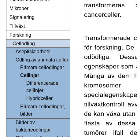
transformera
Mikrober
cancerceller.
Signalering
Tillväxt
Forskning
Transformerade ce
Cellodling
för forskning. De
Aseptiskt arbete
odödliga. Dess
Odling av animala celler
egenskaper som av
Primära cellodlingar
Många av dem har
Cellinjer
Differentierade
kromosome
cellinjer
specialegen
Hybridceller
tillväxtkontroll 
Primära cellodlingar,
de kan växa utan 
bilder
flesta av dessa 
Bilder av
bakterieodlingar
tumörer ifall d