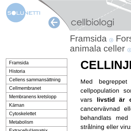
Framsida
For
animala celler
CELLINJ
Framsida
Historia
Cellens sammansättning
Med begreppet 
Cellmembranet
cellpopulation s
Membranens kretslopp
vars
livstid är 
Kärnan
cancervävnad ell
Cytoskelettet
behandlats med 
Metabolism
strålning eller vir
Extracellulärmatrix