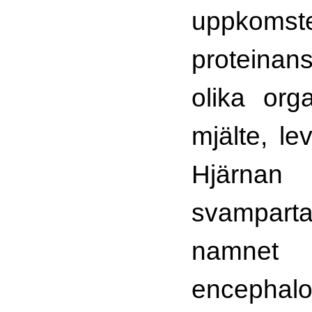
uppko
protein
olika orga
mjälte, lev
Hjärnan 
svampa
namnet 
encephalop