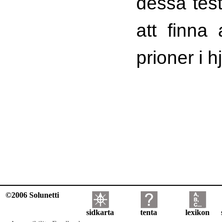
dessa test
att finna
prioner i 
©2006 Solunetti
sidkarta
tenta
lexikon