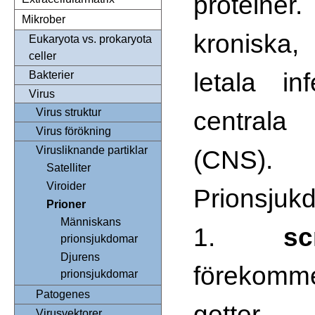
proteiner
Mikrober
kroniska
Eukaryota vs. prokaryota
celler
letala in
Bakterier
Virus
centrala
Virus struktur
Virus förökning
Virusliknande partiklar
(CNS).
Satelliter
Viroider
Prionsjukd
Prioner
Människans
1.
sc
prionsjukdomar
Djurens
förekom
prionsjukdomar
Patogenes
getter
Virusvektorer