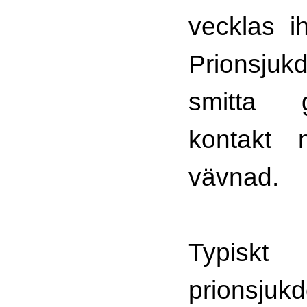
vecklas i
Prionsj
smitta 
kontakt 
vävnad.
Typi
prionsju