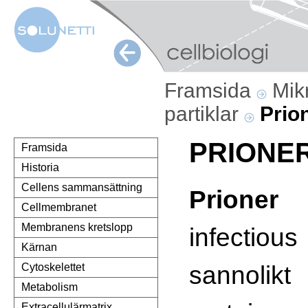
Framsida
Mik
partiklar
Prio
PRIONE
Framsida
Historia
Cellens sammansättning
Prione
Cellmembranet
Membranens kretslopp
infectiou
Kärnan
sannoli
Cytoskelettet
Metabolism
Extracellulärmatrix