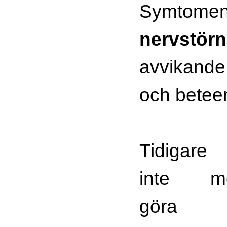
Symto
nervstörn
avvikande
och betee
Tidigar
inte m
gör