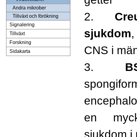
Andra mikrober
2.
Cre
Tillväxt och förökning
Signalering
sjukdom
Tillväxt
Forskning
CNS i mä
Sidakarta
3.
B
spongifor
encephalo
en myck
sjukdom i