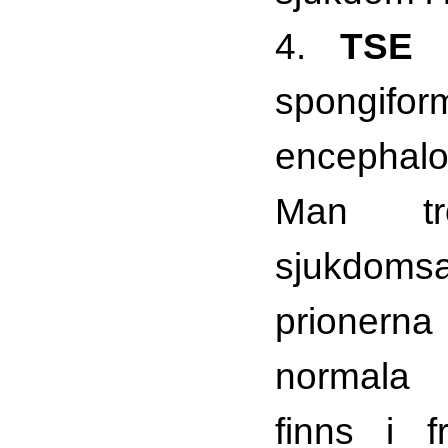
4.
TSE
spongifor
encephalo
Man t
sjukdomsa
prionern
normala 
finns i f