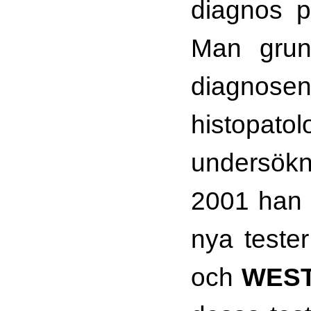
diagnos p
Man gru
diag
histopatol
undersök
2001 han 
nya test
och
WEST