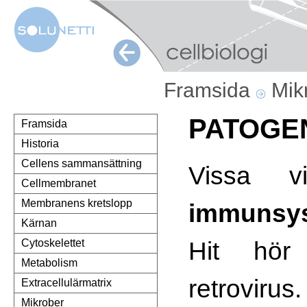
Framsida
Mik
PATOGE
Framsida
Historia
Cellens sammansättning
Vissa vi
Cellmembranet
Membranens kretslopp
immunsys
Kärnan
Hit hör
Cytoskelettet
Metabolism
retroviru
Extracellulärmatrix
Mikrober