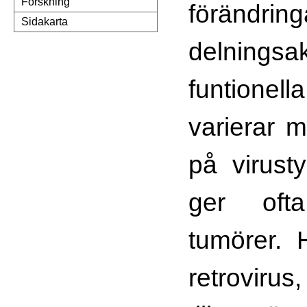
Forskning
förändrin
Sidakarta
delningsak
funtionel
varierar 
på virust
ger oft
tumörer. 
retrovirus