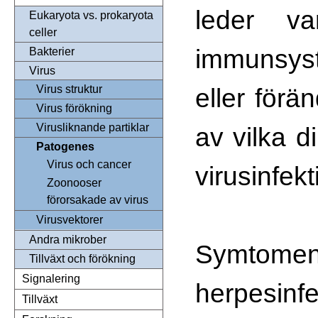
leder van
Eukaryota vs. prokaryota
celler
immunsyst
Bakterier
Virus
eller för
Virus struktur
Virus förökning
Virusliknande partiklar
av vilka d
Patogenes
Virus och cancer
virusinfek
Zoonooser
förorsakade av virus
Virusvektorer
Andra mikrober
Symto
Tillväxt och förökning
Signalering
herpesin
Tillväxt