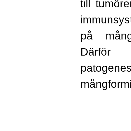
till tumör
immunsyst
på mång
Därför
patoge
mångform