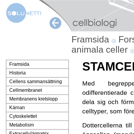
Framsida
For
animala celler
STAMCE
Framsida
Historia
Cellens sammansättning
Med begreppe
Cellmembranet
odifferentierade 
Membranens kretslopp
dela sig och förmåg
Kärnan
celltyper, som fö
Cytoskelettet
Dottercellerna til
Metabolism
Extracellulärmatrix