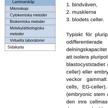
Laminarskåp
1. bindväven,
Mikroskopi
2. musklerna
Cytokemiska metoder
3. blodets celler.
Biokemiska metoder
Molekylärbiologiska
Typiskt för pluri
metoder
Virtuella laboratorier
odifferenti
Sidakarta
delningskapacitet
att isolera pluripo
blastocyststadiet
celler) eller embr
veckor gammalt
cells, EG-celler)
(embryonic stem ce
den inre cellmas