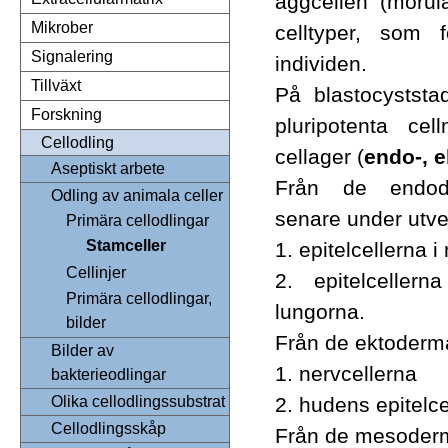
äggcellen (morula)
Mikrober
celltyper, som
Signalering
individen.
Tillväxt
På blastocyststad
Forskning
pluripotenta cel
Cellodling
cellager (
endo-, 
Aseptiskt arbete
Från de endode
Odling av animala celler
senare under utve
Primära cellodlingar
Stamceller
1. epitelcellerna 
Cellinjer
2. epitelceller
Primära cellodlingar,
lungorna.
bilder
Från de ektoderma
Bilder av
1. nervcellerna
bakterieodlingar
2. hudens epitelce
Olika cellodlingssubstrat
Cellodlingsskåp
Från de mesoderma