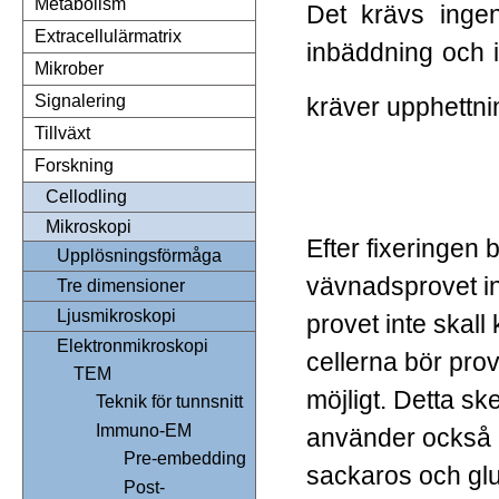
Metabolism
Det krävs inge
Extracellulärmatrix
inbäddning och 
Mikrober
Signalering
kräver upphettni
Tillväxt
Forskning
Cellodling
Mikroskopi
Efter fixeringen 
Upplösningsförmåga
vävnadsprovet in i
Tre dimensioner
Ljusmikroskopi
provet inte skall 
Elektronmikroskopi
cellerna bör pro
TEM
möjligt. Detta sk
Teknik för tunnsnitt
Immuno-EM
använder också 
Pre-embedding
sackaros och glu
Post-