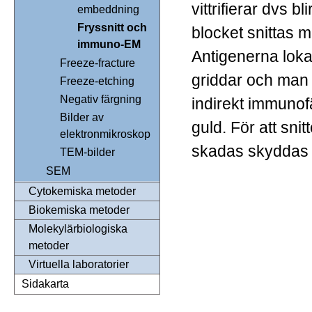
vittrifierar dvs bl
embeddning
Fryssnitt och
blocket snittas 
immuno-EM
Antigenerna loka
Freeze-fracture
griddar och man
Freeze-etching
Negativ färgning
indirekt immunof
Bilder av
guld. För att snit
elektronmikroskop
skadas skyddas 
TEM-bilder
SEM
Cytokemiska metoder
Biokemiska metoder
Molekylärbiologiska
metoder
Virtuella laboratorier
Sidakarta