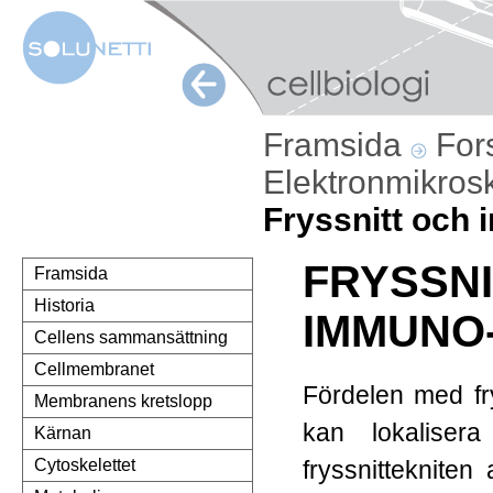
Framsida
For
Elektronmikros
Fryssnitt och
FRYSSNI
Framsida
Historia
IMMUNO
Cellens sammansättning
Cellmembranet
Fördelen med fr
Membranens kretslopp
kan lokaliser
Kärnan
fryssnittekniten
Cytoskelettet