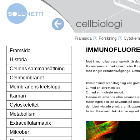
Framsida
Forskning
Cytokem
IMMUNOFLUOR
Framsida
Historia
Med immunofluorescensteknik är det m
fluorescerande märkämnen eller fluor
Cellens sammansättning
med längre exitationsvåglängd. Detta 
Cellmembranet
Immunofluorescensfärgning kan göras
Membranens kretslopp
1. med en
direkt
metod
2. med en
indirekt
metod.
Kärnan
Genom att använda olika sekundära an
märkningen och de används på olika s
Cytoskelettet
den biotinylerade primära antikroppen
biotin till avidinet. Tekniken är mycket
Metabolism
Extracellulärmatrix
Mikrober