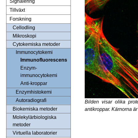
Signalering
Tillväxt
Forskning
Cellodling
Mikroskopi
Cytokemiska metoder
Immunocytokemi
Immunofluorescens
Enzym-
immunocytokemi
Anti-kroppar
Enzymhistokemi
Autoradiografi
Bilden visar olika pro
Biokemiska metoder
antikroppar. Kärnorna är
Molekylärbiologiska
metoder
Virtuella laboratorier