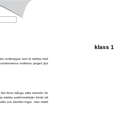
klass 1
der antikroppar som är märkta med
uorokromerna emitterar (avger) ljus
 Det finns många olika metoder för
a märkta avidinmolekyler binds vid
avidin och därefter fogar man märkt