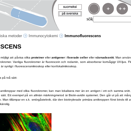
sök
iska metoder
Immunocytokemi
Immunofluorescens
ESCENS
öjligt att påvisa olika
proteiner
eller
antigener
i
fixerade celler
eller
vävnadssnitt
. Man använ
okromer. Vanliga fluorokromer är fluorescein och rodamin, som absorberar kortvågigt UV-ljus. Fl
är synligt i fluorescensmikroskop eller konfokalmikroskop.
 på två sätt:
tikroppar med olika fluorokromer, kan man lokalisera mer än en antigen i ett och samma snitt.
ätt. Ett exempel på en allmän märkningmetod är Biotin-avidin systemet. Den går ut på att mång
. Man tillämpar en s.k. smörgåsteknik, där den biotinylerade primära antikroppen först binds till 
 känslig.