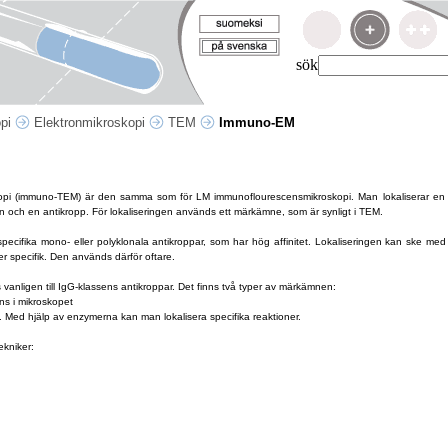
sök
opi
Elektronmikroskopi
TEM
Immuno-EM
opi (immuno-TEM) är den samma som för LM immunoflourescensmikroskopi. Man lokaliserar en st
en och en antikropp. För lokaliseringen används ett märkämne, som är synligt i TEM.
fika mono- eller polyklonala antikroppar, som har hög affinitet. Lokaliseringen kan ske med e
er specifik. Den används därför oftare.
ligen till IgG-klassens antikroppar. Det finns två typer av märkämnen:
yns i mikroskopet
 Med hjälp av enzymerna kan man lokalisera specifika reaktioner.
kniker: