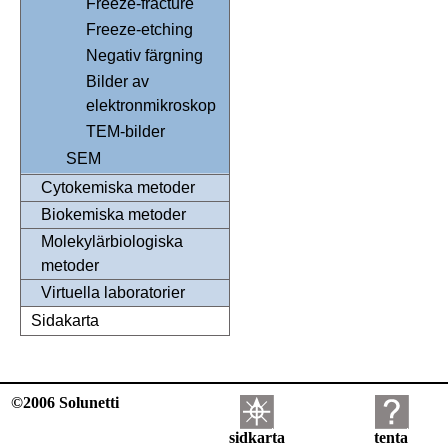
Freeze-fracture
Freeze-etching
Negativ färgning
Bilder av
elektronmikroskop
TEM-bilder
SEM
Cytokemiska metoder
Biokemiska metoder
Molekylärbiologiska
metoder
Virtuella laboratorier
Sidakarta
©2006 Solunetti
sidkarta
tenta