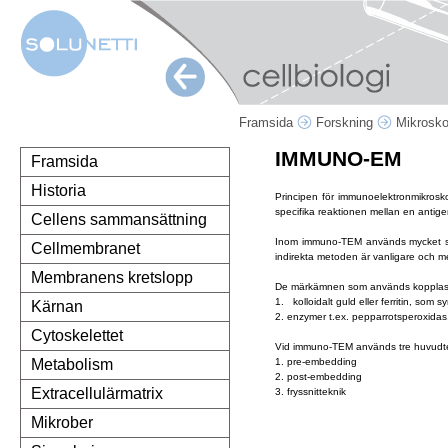
Framsida
Forskning
Mikrosk
IMMUNO-EM
Framsida
Historia
Principen för immunoelektronmikrosk
specifika reaktionen mellan en antig
Cellens sammansättning
Inom immuno-TEM används mycket speci
Cellmembranet
indirekta metoden är vanligare och m
Membranens kretslopp
De märkämnen som används kopplas van
1. kolloidalt guld eller ferritin, som s
Kärnan
2.
enzymer t.ex. pepparrotsperoxidas.
Cytoskelettet
Vid immuno-TEM används tre huvudte
1. pre-embedding
Metabolism
2. post-embedding
Extracellulärmatrix
3. fryssnitteknik
Mikrober