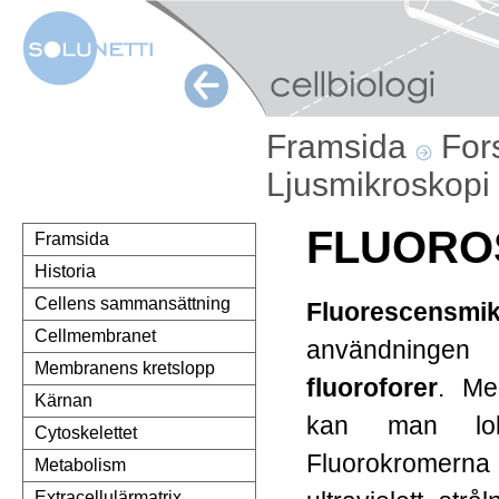
Framsida
For
Ljusmikroskopi
FLUORO
Framsida
Historia
Cellens sammansättning
Fluorescensmik
Cellmembranet
användninge
Membranens kretslopp
fluoroforer
. Me
Kärnan
kan man loka
Cytoskelettet
Fluorokromern
Metabolism
Extracellulärmatrix