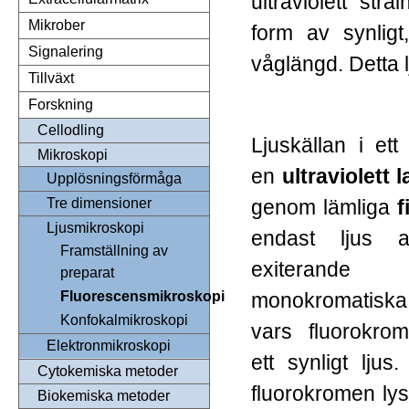
ultraviolett strå
Mikrober
form av synligt
Signalering
våglängd. Detta l
Tillväxt
Forskning
Cellodling
Ljuskällan i et
Mikroskopi
en
ultraviolett 
Upplösningsförmåga
genom lämliga
f
Tre dimensioner
Ljusmikroskopi
endast ljus a
Framställning av
exiterande
preparat
monokromatiska 
Fluorescensmikroskopi
Konfokalmikroskopi
vars fluorokrom
Elektronmikroskopi
ett synligt lju
Cytokemiska metoder
fluorokromen
ly
Biokemiska metoder