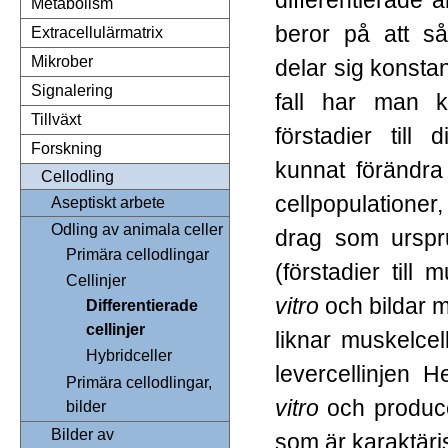
Metabolism
beror på att så
Extracellulärmatrix
Mikrober
delar sig konstant
Signalering
fall har man k
Tillväxt
förstadier till 
Forskning
kunnat förändra
Cellodling
cellpopulatione
Aseptiskt arbete
Odling av animala celler
drag som urspru
Primära cellodlingar
(förstadier till
Cellinjer
vitro
och bildar m
Differentierade
cellinjer
liknar muskelcel
Hybridceller
levercellinjen
Primära cellodlingar,
vitro
och produce
bilder
Bilder av
som är karaktäris