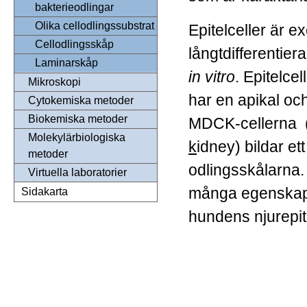
bakterieodlingar
Olika cellodlingssubstrat
Epitelceller är 
Cellodlingsskåp
långtdifferentier
Laminarskåp
in vitro
. Epitelce
Mikroskopi
har en apikal och
Cytokemiska metoder
Biokemiska metoder
MDCK-cellerna 
Molekylärbiologiska
k
idney) bildar ett
metoder
odlingsskålarna
Virtuella laboratorier
många egenskape
Sidakarta
hundens njurepit