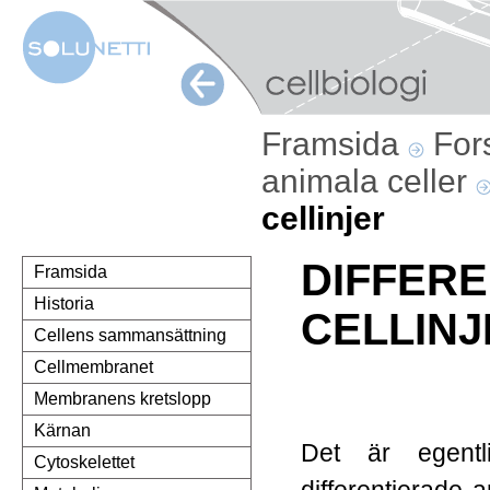
Framsida
For
animala celler
cellinjer
DIFFER
Framsida
Historia
CELLINJ
Cellens sammansättning
Cellmembranet
Membranens kretslopp
Kärnan
Det är egentl
Cytoskelettet
differentierade 