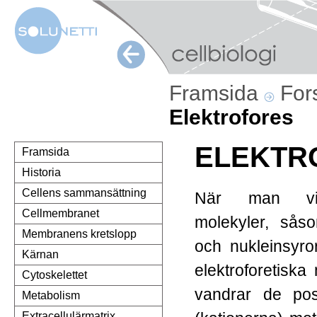
Framsida
For
Elektrofores
ELEKTR
Framsida
Historia
Cellens sammansättning
När man vil
Cellmembranet
molekyler, såso
Membranens kretslopp
och nukleinsyro
Kärnan
elektroforetiska
Cytoskelettet
vandrar de posi
Metabolism
Extracellulärmatrix