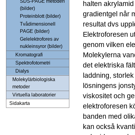
SDS-PAGE metoden
halten akrylamid
(bilder)
gradientgel når 
Proteinblott (bilder)
resultat dvs upp
Tvådimensionell
PAGE (bilder)
Elektroforesen ut
Gelelektrofores av
genom vilken ele
nukleinsyror (bilder)
Molekylerna vand
Kromatografi
Spektrofotometri
det elektriska fä
Dialys
laddning, storle
Molekylärbiologiska
lösningens jonst
metoder
viskositet och ge
Virtuella laboratorier
Sidakarta
elektroforesen kö
banden med olik
kan också kvanti