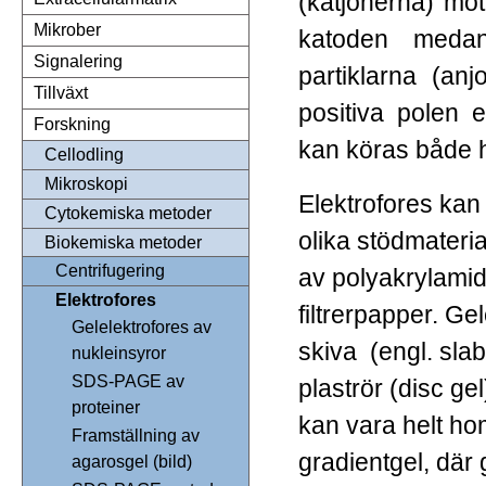
(katjonerna) mot
Mikrober
katoden medan
Signalering
partiklarna (an
Tillväxt
positiva polen e
Forskning
kan köras både ho
Cellodling
Mikroskopi
Elektrofores kan
Cytokemiska metoder
olika stödmateria
Biokemiska metoder
Centrifugering
av polyakrylamid
Elektrofores
filtrerpapper. G
Gelelektrofores av
skiva (engl. slab g
nukleinsyror
SDS-PAGE av
plaströr (disc gel
proteiner
kan vara helt ho
Framställning av
gradientgel, där 
agarosgel (bild)