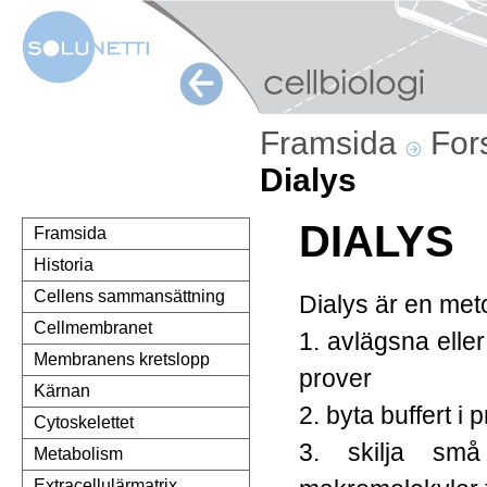
Framsida
For
Dialys
DIALYS
Framsida
Historia
Cellens sammansättning
Dialys är en me
Cellmembranet
1. avlägsna eller
Membranens kretslopp
prover
Kärnan
2. byta buffert i 
Cytoskelettet
3. skilja små
Metabolism
Extracellulärmatrix