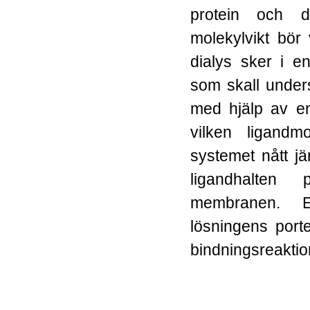
protein och d
molekylvikt bör
dialys sker i en
som skall unders
med hjälp av e
vilken ligandm
systemet nått jä
ligandhalte
membranen. 
lösningens port
bindningsreakti