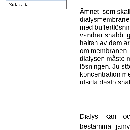
Sidakarta
Ämnet, som skall 
dialysmembranen,
med buffertlösni
vandrar snabbt 
halten av dem är 
om membranen. O
dialysen måste m
lösningen. Ju stö
koncentration m
utsida desto sna
Dialys kan oc
bestämma jämvi