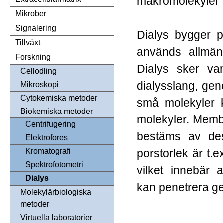
makromolekyler 
Mikrober
Signalering
Dialys bygger p
Tillväxt
används allmänt
Forskning
Dialys sker va
Cellodling
dialysslang, ge
Mikroskopi
Cytokemiska metoder
små molekyler k
Biokemiska metoder
molekyler. Memb
Centrifugering
bestäms av des
Elektrofores
porstorlek är t.e
Kromatografi
Spektrofotometri
vilket innebär 
Dialys
kan penetrera 
Molekylärbiologiska
metoder
Virtuella laboratorier