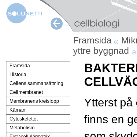
Framsida
Mik
yttre byggnad
BAKTER
Framsida
Historia
CELLVÄ
Cellens sammansättning
Cellmembranet
Ytterst på
Membranens kretslopp
Kärnan
finns en g
Cytoskelettet
Metabolism
som skydd
Extracellulärmatrix