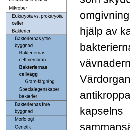
Mikrober
omgivning
Eukaryota vs. prokaryota
celler
hjälp av k
Bakterier
Bakteriernas yttre
bakterierna
byggnad
Bakteriernas
vävnadern
cellmembran
Bakteriernas
cellvägg
Värdorga
Gram-färgning
Specialegenskaper i
antikroppa
bakterier
Bakteriernas inre
kapselns
byggnad
Morfologi
sammansät
Genetik