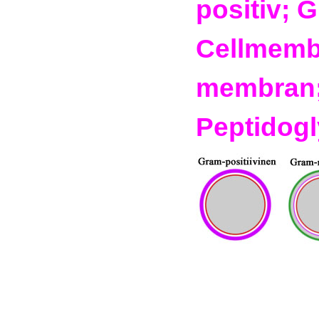
positiv; 
Cellmembr
membran
Peptidog