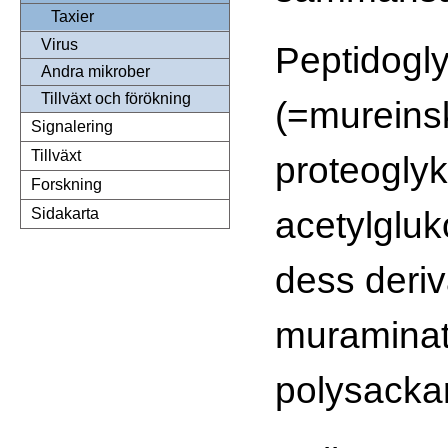
Taxier
Virus
Peptidogly
Andra mikrober
Tillväxt och förökning
(=mureinsk
Signalering
Tillväxt
proteoglyk
Forskning
acetylglu
Sidakarta
dess deriv
muraminat
polysackar