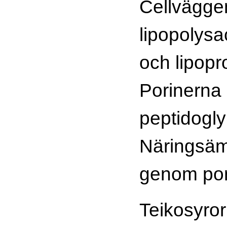
Cellväggen
lipopolysa
och lipopr
Porinerna 
peptidogly
Näringsäm
genom por
Teikosyror