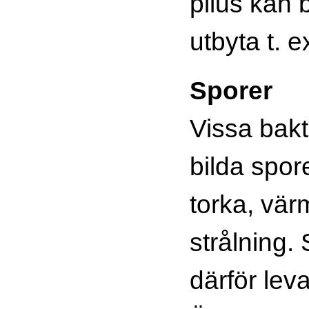
pilus kan 
utbyta t. e
Sporer
Vissa bakt
bilda spor
torka, vär
strålning.
därför leva