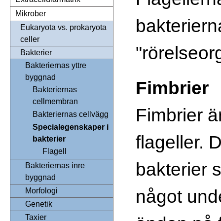
Mikrober
bakteriern
Eukaryota vs. prokaryota
celler
"rörelseor
Bakterier
Bakteriernas yttre
byggnad
Fimbrier
Bakteriernas
cellmembran
Fimbrier ä
Bakteriernas cellvägg
Specialegenskaper i
flageller. 
bakterier
Flagell
bakterier s
Bakteriernas inre
byggnad
något under
Morfologi
Genetik
Taxier