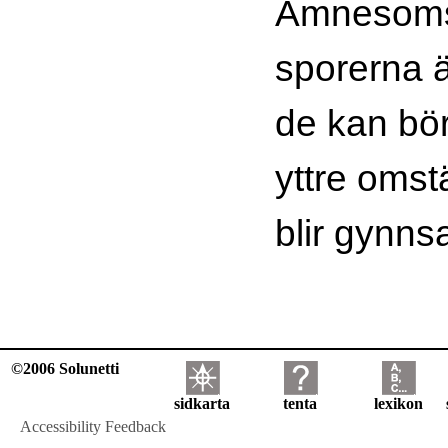
Ämnesomsä
sporerna ä
de kan börj
yttre oms
blir gynn
©2006 Solunetti
sidkarta
tenta
lexikon
Accessibility Feedback