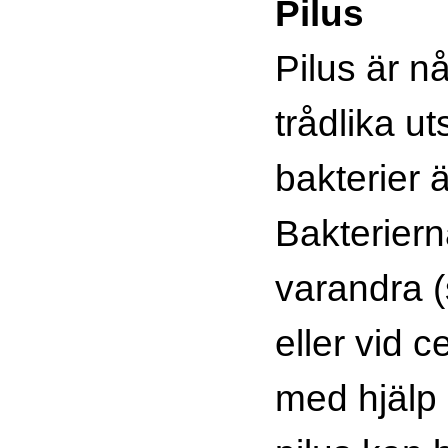
Pilus
Pilus är n
trådlika ut
bakterier ä
Bakteriern
varandra (
eller vid c
med hjälp 