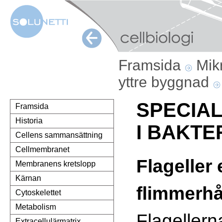
Framsida
Mik
yttre byggnad
SPECIA
Framsida
Historia
I BAKTE
Cellens sammansättning
Cellmembranet
Flageller 
Membranens kretslopp
Kärnan
flimmerhå
Cytoskelettet
Metabolism
Flagellern
Extracellulärmatrix