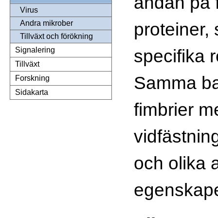
ändan på f
Virus
proteiner,
Andra mikrober
Tillväxt och förökning
specifika 
Signalering
Tillväxt
Samma bak
Forskning
Sidakarta
fimbrier 
vidfästning
och olika 
egenskape