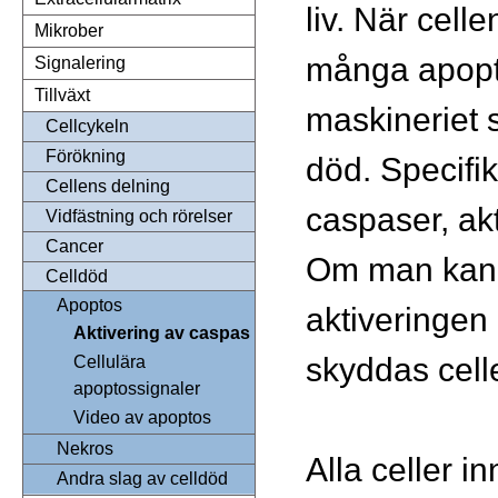
liv. När cellen
Mikrober
många apopto
Signalering
Tillväxt
maskineriet s
Cellcykeln
Förökning
död. Specifi
Cellens delning
caspaser, ak
Vidfästning och rörelser
Cancer
Om man kan 
Celldöd
Apoptos
aktiveringen
Aktivering av caspas
skyddas cell
Cellulära
apoptossignaler
Video av apoptos
Nekros
Alla celler i
Andra slag av celldöd