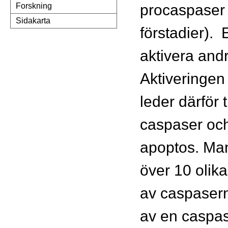
procaspaser
Forskning
Sidakarta
förstadier). 
aktivera and
Aktiveringen
leder därför ti
caspaser och 
apoptos. Man
över 10 olik
av caspasern
av en caspa