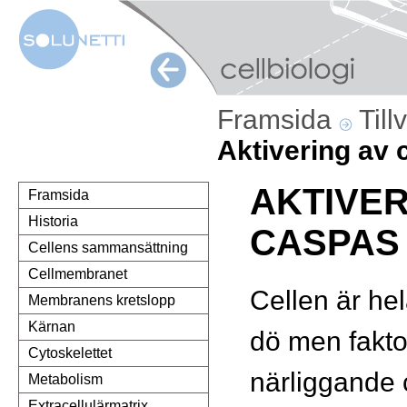
Framsida
Till
Aktivering av
AKTIVER
Framsida
Historia
CASPAS
Cellens sammansättning
Cellmembranet
Cellen är hel
Membranens kretslopp
Kärnan
dö men fakto
Cytoskelettet
närliggande c
Metabolism
Extracellulärmatrix