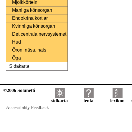
Mjölkkörteln
Manliga könsorgan
Endokrina körtlar
Kvinnliga könsorgan
Det centrala nervsystemet
Hud
Öron, näsa, hals
Öga
Sidakarta
©2006 Solunetti
sidkarta
tenta
lexikon
Accessibility Feedback