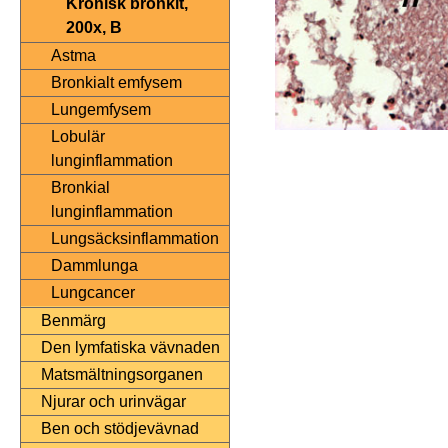
Kronisk bronkit,
200x, B
Astma
Bronkialt emfysem
Lungemfysem
Lobulär
lunginflammation
Bronkial
lunginflammation
Lungsäcksinflammation
Dammlunga
Lungcancer
Benmärg
Den lymfatiska vävnaden
Matsmältningsorganen
Njurar och urinvägar
Ben och stödjevävnad