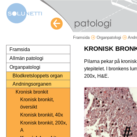
Framsida
Organpatologi
Andn
KRONISK BRONK
Framsida
Allmän patologi
Pilarna pekar på kronis
Organpatologi
ytepitelet. I bronkens l
Blodkretsloppets organ
200x, H&E.
Andningsorganen
Kronisk bronkit
Kronisk bronkit,
översikt
Kronisk bronkit, 40x
Kronisk bronkit, 200x,
A