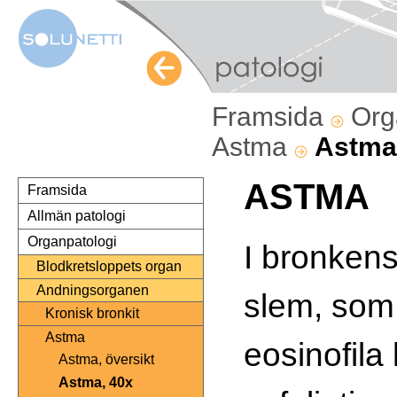
Framsida
Org
Astma
Astma
ASTMA
Framsida
Allmän patologi
Organpatologi
I bronken
Blodkretsloppets organ
Andningsorganen
slem, som 
Kronisk bronkit
Astma
eosinofila
Astma, översikt
Astma, 40x