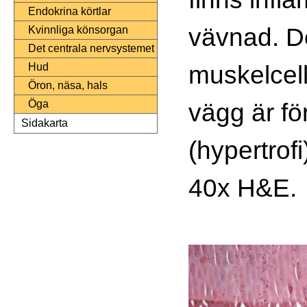
Endokrina körtlar
vävnad. De
Kvinnliga könsorgan
Det centrala nervsystemet
muskelcel
Hud
Öron, näsa, hals
vägg är fö
Öga
Sidakarta
(hypertrofi)
40x H&E.