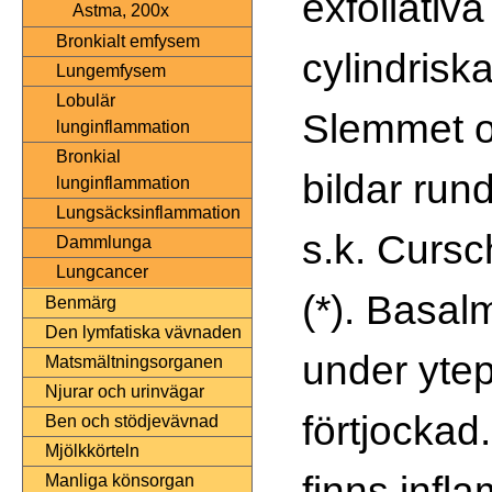
exfoliativa
Astma, 200x
Bronkialt emfysem
cylindriska
Lungemfysem
Lobulär
Slemmet o
lunginflammation
Bronkial
bildar rund
lunginflammation
Lungsäcksinflammation
s.k. Cursc
Dammlunga
Lungcancer
(*). Basa
Benmärg
Den lymfatiska vävnaden
under ytepi
Matsmältningsorganen
Njurar och urinvägar
förtjocka
Ben och stödjevävnad
Mjölkkörteln
finns infl
Manliga könsorgan