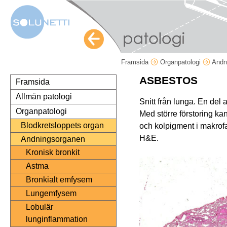
Framsida
Organpatologi
Andn
ASBESTOS
Framsida
Allmän patologi
Snitt från lunga. En del a
Organpatologi
Med större förstoring ka
Blodkretsloppets organ
och kolpigment i makrof
H&E.
Andningsorganen
Kronisk bronkit
Astma
Bronkialt emfysem
Lungemfysem
Lobulär
lunginflammation