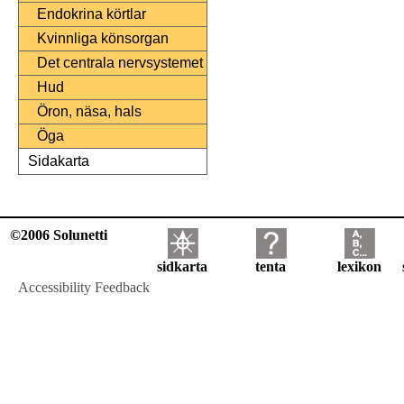
Endokrina körtlar
Kvinnliga könsorgan
Det centrala nervsystemet
Hud
Öron, näsa, hals
Öga
Sidakarta
©2006 Solunetti
sidkarta
tenta
lexikon
Accessibility Feedback