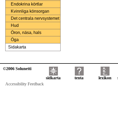
Endokrina körtlar
Kvinnliga könsorgan
Det centrala nervsystemet
Hud
Öron, näsa, hals
Öga
Sidakarta
©2006 Solunetti
sidkarta
tenta
lexikon
Accessibility Feedback