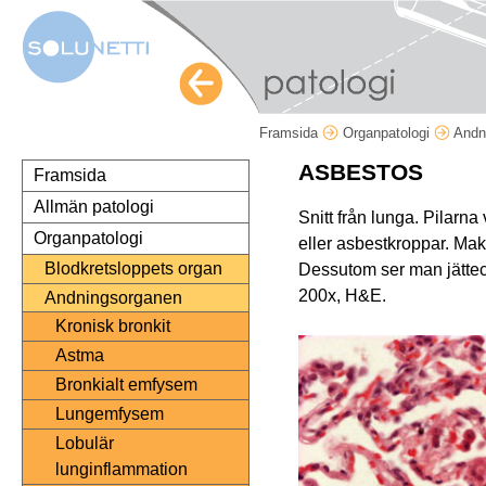
Framsida
Organpatologi
Andn
ASBESTOS
Framsida
Allmän patologi
Snitt från lunga. Pilarna
Organpatologi
eller asbestkroppar. Mak
Blodkretsloppets organ
Dessutom ser man jättece
200x, H&E.
Andningsorganen
Kronisk bronkit
Astma
Bronkialt emfysem
Lungemfysem
Lobulär
lunginflammation