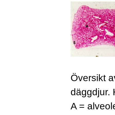
Översikt a
däggdjur.
A = alveol