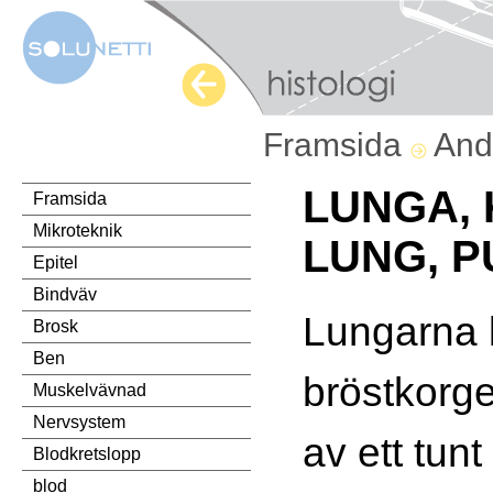
Framsida
And
LUNGA,
Framsida
Mikroteknik
LUNG, 
Epitel
Bindväv
Lungarna l
Brosk
Ben
bröstkorg
Muskelvävnad
Nervsystem
av ett tunt
Blodkretslopp
blod