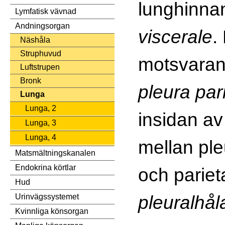
lunghinna
Lymfatisk vävnad
Andningsorgan
viscerale
.
Näshåla
Struphuvud
motsvarand
Luftstrupen
Bronk
pleura par
Lunga
Lunga, 2
insidan av
Lunga, 3
Lunga, 4
mellan ple
Matsmältningskanalen
Endokrina körtlar
och pariet
Hud
pleuralhål
Urinvägssystemet
Kvinnliga könsorgan