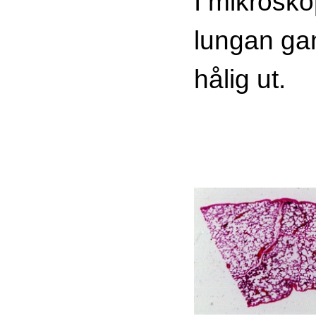
I mikroskop
lungan ga
hålig ut.