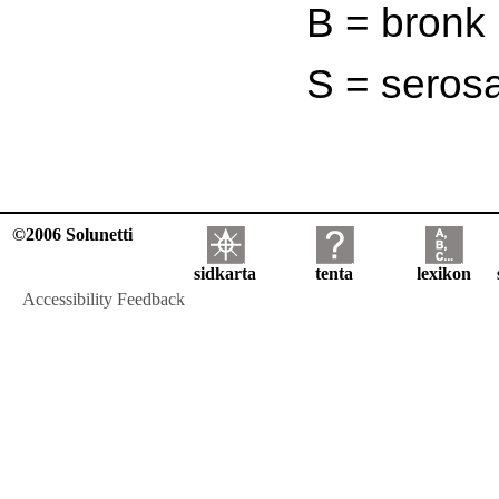
B = bronk
S = seros
©2006 Solunetti
sidkarta
tenta
lexikon
Accessibility Feedback