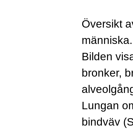
Översikt a
människa.
Bilden vis
bronker, b
alveolgång
Lungan om
bindväv (S