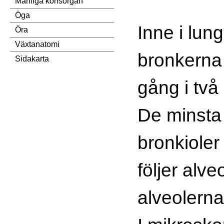
Manliga könsorgan
Öga
Inne i lun
Öra
Växtanatomi
bronkerna 
Sidakarta
gång i två
De minsta
bronkioler
följer alv
alveolerna