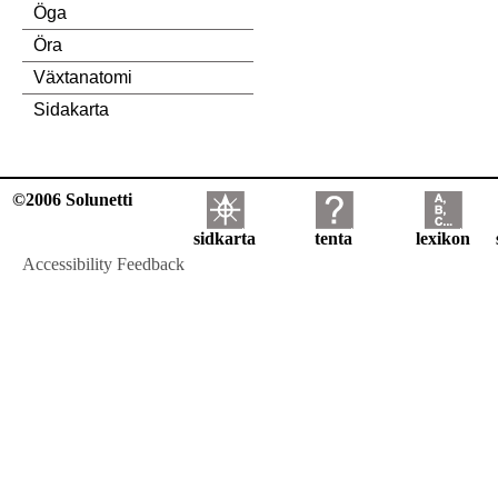
Öga
Öra
Växtanatomi
Sidakarta
©2006 Solunetti
sidkarta
tenta
lexikon
Accessibility Feedback