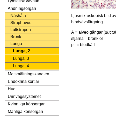
Lymfatisk vävnad
Andningsorgan
Ljusmikroskopisk bild av
Näshåla
bindvävsfärgning.
Struphuvud
Luftstrupen
A = alveolgångar (
ductul
Bronk
stjärna = bronkiol
Lunga
pil = blodkärl
Lunga, 2
Lunga, 3
Lunga, 4
Matsmältningskanalen
Endokrina körtlar
Hud
Urinvägssystemet
Kvinnliga könsorgan
Manliga könsorgan