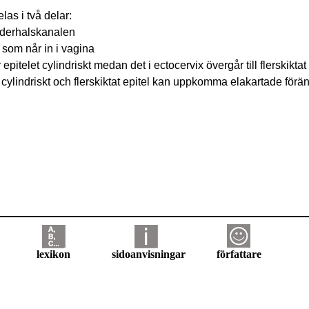
as i två delar:
moderhalskanalen
, som når in i vagina
pitelet cylindriskt medan det i ectocervix övergår till flerskiktat 
 cylindriskt och flerskiktat epitel kan uppkomma elakartade förä
lexikon
sidoanvisningar
författare