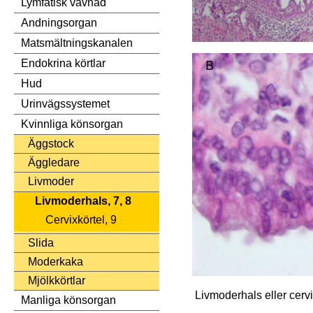
Lymfatisk vävnad
Andningsorgan
Matsmältningskanalen
Endokrina körtlar
Hud
Urinvägssystemet
Kvinnliga könsorgan
Äggstock
Äggledare
Livmoder
Livmoderhals, 7, 8
Cervixkörtel, 9
Slida
Moderkaka
Mjölkkörtlar
Livmoderhals eller cervi
Manliga könsorgan