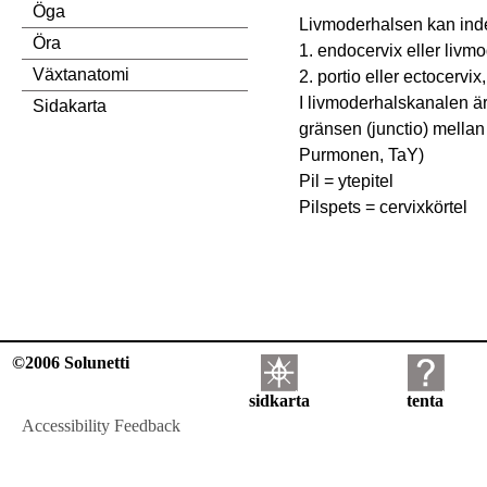
Öga
Livmoderhalsen kan indel
Öra
1. endocervix eller liv
Växtanatomi
2. portio eller ectocervix
I livmoderhalskanalen är e
Sidakarta
gränsen (junctio) mellan
Purmonen, TaY)
Pil = ytepitel
Pilspets = cervixkörtel
©2006 Solunetti
sidkarta
tenta
Accessibility Feedback