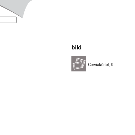
bild
Cervixkörtel, 9