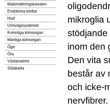
oligodend
Matsmältningskanalen
Endokrina körtlar
mikroglia 
Hud
Urinvägssystemet
stödjande 
Kvinnliga könsorgan
Manliga könsorgan
inom den 
Öga
Öra
Den vita 
Växtanatomi
Sidakarta
består av 
och icke-
nervfibrer.