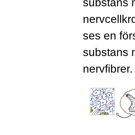
substans 
nervcellkr
ses en förs
substans m
nervfibrer.