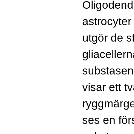
Oligodendro
astrocyter
utgör de s
gliaceller
substasen.
visar ett t
ryggmärgen
ses en för