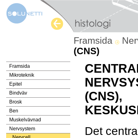
Framsida
Ner
(CNS)
CENTRA
Framsida
Mikroteknik
NERVSY
Epitel
(CNS),
Bindväv
Brosk
KESKUS
Ben
Muskelvävnad
Det centr
Nervsystem
Nervcell