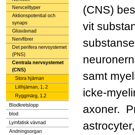
(CNS) bes
Nervcelltyper
Aktionspotential och
vit substa
synaps
Gliavävnad
substanse
Nervfibrer
Det perifera nervsystemet
(PNS)
neuronern
Centrala nervsystemet
(CNS)
samt myel
Stora hjärnan
Lillhjärnan, 1, 2
icke-myeli
Ryggmärg, 1,2
Blodkretslopp
axoner. P
blod
astrocyter,
Lymfatisk vävnad
Andningsorgan