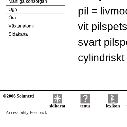
Manliga könsorgan
pil = livmo
Öga
Öra
vit pilspet
Växtanatomi
Sidakarta
svart pilsp
cylindriskt
©2006 Solunetti
sidkarta
tenta
lexikon
Accessibility Feedback