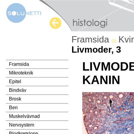
Framsida
Kvi
Livmoder, 3
LIVMOD
Framsida
Mikroteknik
KANIN
Epitel
Bindväv
Brosk
Ben
Muskelvävnad
Nervsystem
Blodkretslopp