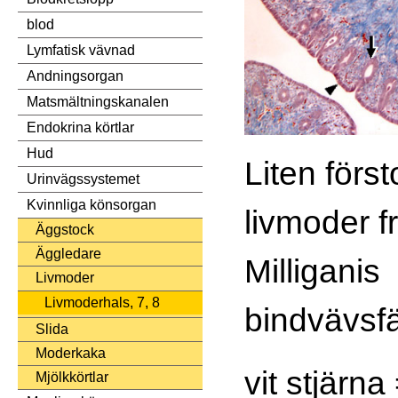
blod
Lymfatisk vävnad
Andningsorgan
Matsmältningskanalen
Endokrina körtlar
Hud
Liten först
Urinvägssystemet
Kvinnliga könsorgan
livmoder f
Äggstock
Äggledare
Milliganis
Livmoder
Livmoderhals, 7, 8
bindvävsfä
Slida
Moderkaka
vit stjärn
Mjölkkörtlar